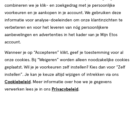
Heb je pijn bij het slikken, voelt je keel
combineren we je klik- en zoekgedrag met je persoonlijke
gezwollen of doet praten pijn? Grote kans dat
voorkeuren en je aankopen in je account. We gebruiken deze
informatie voor analyse-doeleinden om onze klantinzichten te
je keelpijn hebt. Dat is vervelend, maar meestal
verbeteren en voor het leveren van nóg persoonlijkere
onschuldig. Wij leggen uit wat keelpijn precies
aanbevelingen en advertenties in het kader van je Mijn Etos
is, wat de oorzaken zijn en wat je kan doen om
account.
de pijn te verlichten.
Wanneer je op “Accepteren” klikt, geef je toestemming voor al
onze cookies. Bij “Weigeren” worden alleen noodzakelijke cookies
geplaatst. Wil je je voorkeuren zelf instellen? Kies dan voor “Zelf
instellen”. Je kan je keuze altijd wijzigen of intrekken via ons
Cookiebeleid
. Meer informatie over hoe we je gegevens
verwerken lees je in ons
Privacybeleid
.