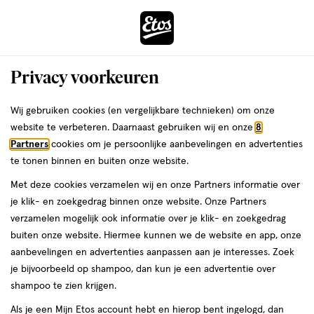
ga
Voor 22:00 uur besteld,
morgen in huis
naar
de
Menu
hoofd
Zoeken
Privacy voorkeuren
content
›
›
ga
Interactie
naar
Wij gebruiken cookies (en vergelijkbare technieken) om onze
Zóóómerdeals bij Etos!
Shop nu
met
de
website te verbeteren. Daarnaast gebruiken wij en onze
8
dit
zoekbalk
Partners
cookies om je persoonlijke aanbevelingen en advertenties
ers
Weleda
Je
Ziek
veld
ga
te tonen binnen en buiten onze website.
bent
Keelpijn? Zo verlicht je de
opent
naar
hier:
Met deze cookies verzamelen wij en onze Partners informatie over
een
de
pijn!
je klik- en zoekgedrag binnen onze website. Onze Partners
volledig
footer
verzamelen mogelijk ook informatie over je klik- en zoekgedrag
venster
buiten onze website. Hiermee kunnen we de website en app, onze
met
aanbevelingen en advertenties aanpassen aan je interesses. Zoek
geavanceerde
je bijvoorbeeld op shampoo, dan kun je een advertentie over
zoekopties
Etos
shampoo te zien krijgen.
Laatste update
25 november 2025
Als je een Mijn Etos account hebt en hierop bent ingelogd, dan