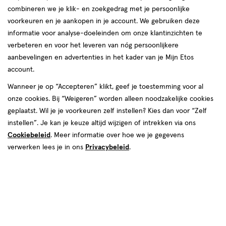
combineren we je klik- en zoekgedrag met je persoonlijke
Concealer
voorkeuren en je aankopen in je account. We gebruiken deze
informatie voor analyse-doeleinden om onze klantinzichten te
producten
verbeteren en voor het leveren van nóg persoonlijkere
SUPER
DEAL
SUPER
DEAL
aanbevelingen en advertenties in het kader van je Mijn Etos
toevoegen
toevoegen
50%
50%
account.
aan
aan
korting
korting
verlanglijst
verlanglijst
Wanneer je op “Accepteren” klikt, geef je toestemming voor al
onze cookies. Bij “Weigeren” worden alleen noodzakelijke cookies
geplaatst. Wil je je voorkeuren zelf instellen? Kies dan voor “Zelf
instellen”. Je kan je keuze altijd wijzigen of intrekken via ons
Cookiebeleid
. Meer informatie over hoe we je gegevens
verwerken lees je in ons
Privacybeleid
.
van € 15.99 voor € 7.99
7
.
van € 15.99 v
7
.
15
.
99
99
15
.
99
99
1
crème
6.8
crème
crème
crème
stuk
ML
Maybelline New York Instant Anti
Maybelline New York Instant Anti
Age Eraser Concealer 00
Age Eraser Concealer 01 Light
Toevoegen
Toevoegen
1
1
verhoog aantal met één
,
Limiet bereikt.
verhoog aanta
Je kan m