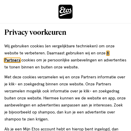
ga
Voor 22:00 uur besteld,
morgen in huis
naar
de
Menu
hoofd
Zoeken
Privacy voorkeuren
content
›
›
ga
Interactie
naar
Wij gebruiken cookies (en vergelijkbare technieken) om onze
Je
Aanbiedingen
met
de
website te verbeteren. Daarnaast gebruiken wij en onze
8
bent
Aanbiedingen Concealer
dit
zoekbalk
Partners
cookies om je persoonlijke aanbevelingen en advertenties
ers
Weleda
hier:
veld
ga
te tonen binnen en buiten onze website.
opent
naar
Acties per categorie
Tijdelijke Top Deals
Populaire producten
T
Met deze cookies verzamelen wij en onze Partners informatie over
een
de
je klik- en zoekgedrag binnen onze website. Onze Partners
volledig
footer
verzamelen mogelijk ook informatie over je klik- en zoekgedrag
venster
buiten onze website. Hiermee kunnen we de website en app, onze
met
aanbevelingen en advertenties aanpassen aan je interesses. Zoek
geavanceerde
je bijvoorbeeld op shampoo, dan kun je een advertentie over
zoekopties
Filteren
(47)
Sorteer
1
shampoo te zien krijgen.
Als je een Mijn Etos account hebt en hierop bent ingelogd, dan