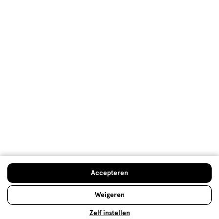
Welkomstkorting
10% korting op véél Etos eigen merk-producten
Digitaal zegels sparen
Verjaardagskorting
Log in en profiteer
Copyright 2026 @ Etos
Algemene voorwaarden
Privacybeleid
Cookiebeleid
Toegankelijkheidsverklaring
Ahold Delhaize
Kwetsbaarheid melden
Accepteren
Weigeren
Zelf instellen