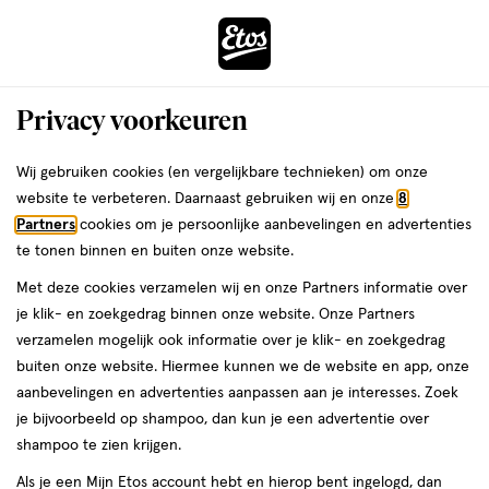
ga
Voor 22:00 uur besteld,
morgen in huis
naar
de
Menu
hoofd
Zoeken
Privacy voorkeuren
content
›
›
ga
Interactie
naar
Wij gebruiken cookies (en vergelijkbare technieken) om onze
Je
Aanbiedingen
Acties per categorie
Gezondheid deals
met
de
website te verbeteren. Daarnaast gebruiken wij en onze
8
bent
Gezondheid deals
dit
zoekbalk
Partners
cookies om je persoonlijke aanbevelingen en advertenties
ers
Weleda
hier:
veld
ga
te tonen binnen en buiten onze website.
opent
naar
Met deze cookies verzamelen wij en onze Partners informatie over
een
de
je klik- en zoekgedrag binnen onze website. Onze Partners
Filteren
(9)
Sorteer
1
volledig
footer
verzamelen mogelijk ook informatie over je klik- en zoekgedrag
venster
buiten onze website. Hiermee kunnen we de website en app, onze
met
aanbevelingen en advertenties aanpassen aan je interesses. Zoek
geavanceerde
Bruin
je bijvoorbeeld op shampoo, dan kun je een advertentie over
zoekopties
shampoo te zien krijgen.
producten
Als je een Mijn Etos account hebt en hierop bent ingelogd, dan