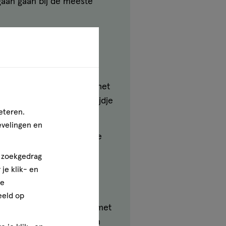
gaan gaan bij de meeste
kan zorgen voor heftige
n dat ze bij zo’n aanval het
den, maar dit kan een tijdje
eteren.
evelingen en
Neem dan contact op met je
n zoekgedrag
je klik- en
ze
eeld op
re. Dit gaat vaak samen met
 er wordt gedacht dat een