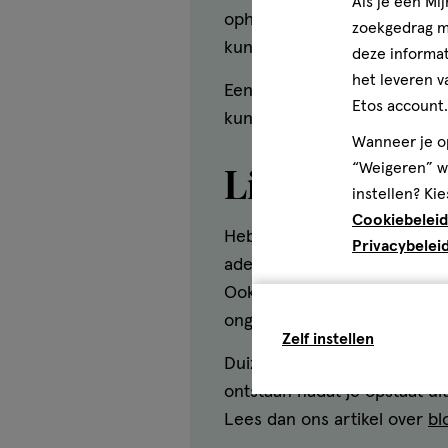
Als je een Mi
ophoping van vloeistof in he
zoekgedrag me
kunnen klachten later ook i
deze informat
het leveren v
Een aanval van draaiduizelig
Etos account.
kunnen de klachten nog ee
Wanneer je op
“Weigeren” wo
Licht in je h
instellen? Kie
Cookiebeleid
Heb je een licht gevoel in je
Privacybelei
ademhaling een rol. Bij hype
Ook kan een gevoel van duize
ongemakkelijk of gespannen
Zelf instellen
Duizeligheid kan ook veroo
ontstaan nadat je opstaat ui
Lees dan ons artikel over
bl