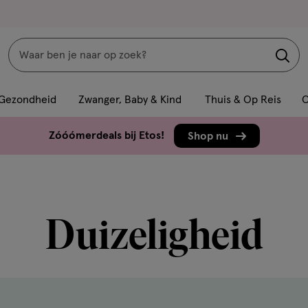
Zoeken
Interactie
met
Gezondheid
Zwanger, Baby & Kind
Thuis & Op Reis
C
dit
veld
Zóóómerdeals bij Etos!
Shop nu
opent
een
volledig
venster
Duizeligheid
met
geavanceerde
zoekopties