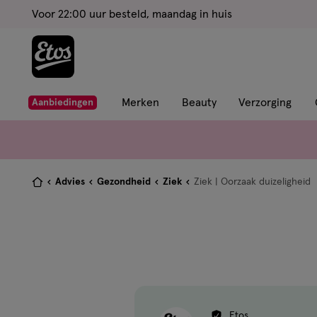
ga
Voor 22:00 uur besteld, maandag in huis
naar
de
hoofd
content
ga
Merken
Beauty
Verzorging
Aanbiedingen
naar
de
zoekbalk
ga
Je
Advies
Gezondheid
Ziek
Ziek | Oorzaak duizeligheid
naar
bent
de
hier:
footer
Etos