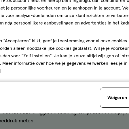
jn Etos account hebt en hierop bent ingelogd, dan combineren w
t binnenoor een rol speelt. Vaak treft het maar 1 oor, ma
t je persoonlijke voorkeuren en je aankopen in je account. W
n het andere oor ontstaan.
ie voor analyse-doeleinden om onze klantinzichten te verbeter
an nóg persoonlijkere aanbevelingen en advertenties in het kade
heid bij de ziekte van Ménière duurt meestal 20 minuten 
n paar dagen aanhouden.
 “Accepteren” klikt, geef je toestemming voor al onze cookies. 
rden alleen noodzakelijke cookies geplaatst. Wil je je voorkeur
oofd: oorzaken
s dan voor “Zelf instellen”. Je kan je keuze altijd wijzigen of int
. Meer informatie over hoe we je gegevens verwerken lees je in
 hoofd, alsof je bijna flauwvalt? Dit kan verschillende oo
d
.
rventilatie, bijvoorbeeld door snel of oppervlakkig ademha
ligheid onzekerheid oproepen, of andersom: als je duizel
 voelen.
Weigeren
rzaakt worden door een
lage bloeddruk
. Hierdoor kan er e
t een zittende of liggende houding. Wil je weten hoe je 
oeddruk meten
.