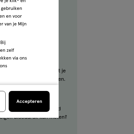
e je klik- en
ar in sommige gevallen
e gebruiken
en en voor
r van je Mijn
tot een paar uur. Daarna
Bij
en zelf
rekken via ons
 ons
rzaken hebben. Soms speelt je
len, kan je duizelig worden.
ig bent, kan je je
Accepteren
en licht gevoel in je hoofd
je eigen bloeddruk kan meten?