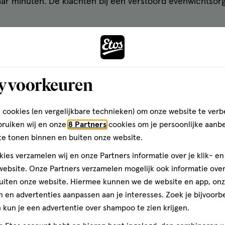
aar minuten. De klachten bij een verstoord evenwichtsor
binnenoor
gaan kan soms komen door een ontstoken binnenoor. Dit 
y voorkeuren
oudt dan bij gewone draaiduizeligheid. Veel mensen ervare
t hun ogen dicht. De klachten kunnen langzaam minder wor
 cookies (en vergelijkbare technieken) om onze website te verb
bruiken wij en onze
8 Partners
cookies om je persoonlijke aanb
dagen last van duizeligheid of word je er erg ziek van? 
te tonen binnen en buiten onze website.
ies verzamelen wij en onze Partners informatie over je klik- e
ebsite. Onze Partners verzamelen mogelijk ook informatie over 
id door de ziekte van Ménière
uiten onze website. Hiermee kunnen we de website en app, on
 en advertenties aanpassen aan je interesses. Zoek je bijvoorb
hillende oorzaken hebben, waaronder de ziekte van Méniè
kun je een advertentie over shampoo te zien krijgen.
en. De precieze oorzaak is niet helemaal duidelijk, maar