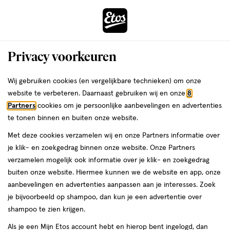
ga
Voor 22:00 uur besteld,
morgen in huis
naar
de
Menu
hoofd
Zoeken
Privacy voorkeuren
content
›
›
ga
Interactie
naar
Wij gebruiken cookies (en vergelijkbare technieken) om onze
Zóóómerdeals bij Etos!
Shop nu
met
de
website te verbeteren. Daarnaast gebruiken wij en onze
8
dit
zoekbalk
Partners
cookies om je persoonlijke aanbevelingen en advertenties
ers
Weleda
veld
ga
te tonen binnen en buiten onze website.
opent
naar
Met deze cookies verzamelen wij en onze Partners informatie over
een
de
je klik- en zoekgedrag binnen onze website. Onze Partners
volledig
footer
verzamelen mogelijk ook informatie over je klik- en zoekgedrag
venster
buiten onze website. Hiermee kunnen we de website en app, onze
met
aanbevelingen en advertenties aanpassen aan je interesses. Zoek
geavanceerde
je bijvoorbeeld op shampoo, dan kun je een advertentie over
zoekopties
shampoo te zien krijgen.
Als je een Mijn Etos account hebt en hierop bent ingelogd, dan