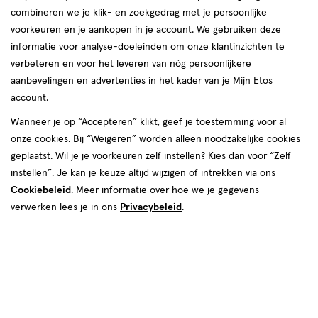
combineren we je klik- en zoekgedrag met je persoonlijke
voorkeuren en je aankopen in je account. We gebruiken deze
informatie voor analyse-doeleinden om onze klantinzichten te
Hechten
verbeteren en voor het leveren van nóg persoonlijkere
aanbevelingen en advertenties in het kader van je Mijn Etos
na de bevalling
account.
Wanneer je op “Accepteren” klikt, geef je toestemming voor al
onze cookies. Bij “Weigeren” worden alleen noodzakelijke cookies
geplaatst. Wil je je voorkeuren zelf instellen? Kies dan voor “Zelf
instellen”. Je kan je keuze altijd wijzigen of intrekken via ons
Cookiebeleid
. Meer informatie over hoe we je gegevens
Na een bevalling is de kans groot dat je gehecht moet worden. In
verwerken lees je in ons
Privacybeleid
.
dit artikel vertellen wij je wat je na een hechting kunt verwachten
en geven we je tips om de pijn te verlichten. Lees het hier!
Wat is hechten na de bevalling?
Hechten is het naar elkaar toe brengen en aan elkaar vastmaken
van wondranden, met behulp van hechtdraad. In dit artikel gaat