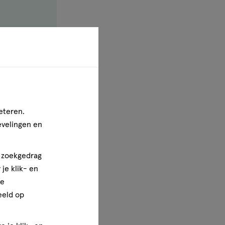
eren juist
eteren.
evelingen en
n zoekgedrag
komen. Dit
je klik- en
ze
eeld op