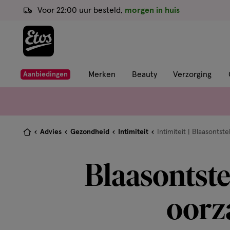
ga
Voor 22:00 uur besteld,
morgen in huis
naar
de
hoofd
content
ga
Merken
Beauty
Verzorging
Aanbiedingen
naar
de
zoekbalk
ga
Je
Advies
Gezondheid
Intimiteit
Intimiteit | Blaasontste
naar
bent
de
hier:
Blaasontst
footer
oorz