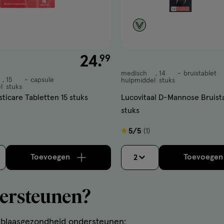
€ 24.99
24
.
99
medisch
14
bruistablet
medisch
15
capsule
hulpmiddel
stuks
l
stuks
hulpmiddel,
l,
ticare Tabletten 15 stuks
Lucovitaal D-Mannose Bruista
bruistablet
stuks
5
5/5
(1)
van
5
Toevoegen
Toevoege
2
Bijna uitverkocht!
verhoog aantal met één
Er zijn nog maar 11 producten op voorraad.
,
Bijna uitverkocht!
ver
Er
sterren
op
dersteunen?
basis
van
e blaasgezondheid ondersteunen:
1