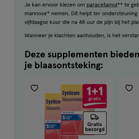
Je kan ervoor kiezen om
paracetamol
** te geb
mannose* nemen. Dit helpt ter ondersteuning b
vijfdaagse kuur die na 48 uur de pijn bij het p
Wanneer je klachten aanhouden, is het versta
Deze supplementen bieden 
je blaasontsteking:
1+1
toevoegen
toe
gratis
aan
aan
verlanglijst
verla