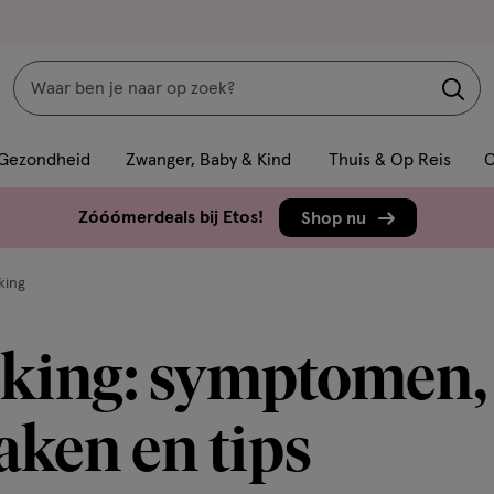
Zoeken
Interactie
met
Gezondheid
Zwanger, Baby & Kind
Thuis & Op Reis
C
dit
veld
Zóóómerdeals bij Etos!
Shop nu
opent
een
king
volledig
venster
eking: symptomen,
met
geavanceerde
zoekopties
aken en tips