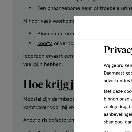
Een onaangename geur of troebele urin
Minder vaak voorkomende symptomen:
Bloed in de urine
Koorts
of verhoging
Privac
Iedereen ervaart een blaasontsteking anders. 
veel pijn hebben.
Wij gebruiken
Daarnaast ge
Hoe krijg je blaasonts
advertenties 
Met deze cook
Meestal zijn darmbacteriën de oorzaak van een 
binnen onze w
zoekgedrag b
komt vaker voor bij vrouwen vanwege de korter
aanbevelingen
Andere risicofactoren zijn:
shampoo, dan 