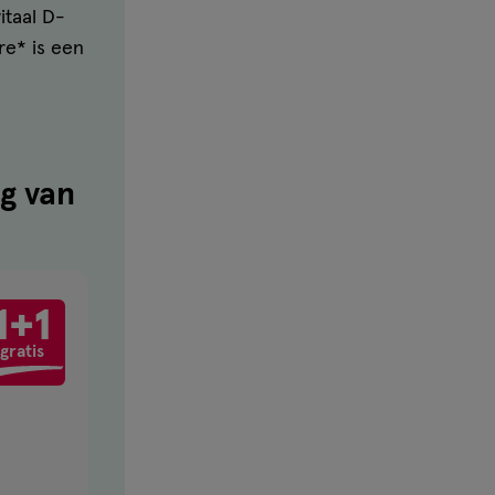
itaal D-
re* is een
g van
1+1
1+1
toevoegen
gratis
gratis
aan
verlanglijst