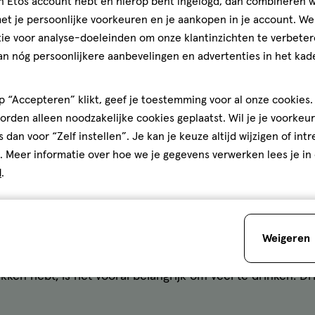
bacteriën in de buurt van de plasbuis terechtkomen, wa
jn Etos account hebt en hierop bent ingelogd, dan combineren w
t je persoonlijke voorkeuren en je aankopen in je account. W
ie voor analyse-doeleinden om onze klantinzichten te verbeter
wangerschap
of na de
overgang
kunnen veranderingen in
an nóg persoonlijkere aanbevelingen en advertenties in het kade
s verhogen.
n een pessarium of zaaddodende middelen kan het milieu
 “Accepteren” klikt, geef je toestemming voor al onze cookies. 
rden alleen noodzakelijke cookies geplaatst. Wil je je voorkeur
d van voor naar achter om te voorkomen dat bacteriën in 
s dan voor “Zelf instellen”. Je kan je keuze altijd wijzigen of int
. Meer informatie over hoe we je gegevens verwerken lees je in
beeld natte zwemkleding, die bacteriën makkelijker laat
d
.
ntsteking?
Weigeren
en hebt, is het vooral belangrijk om veel te drinken. Dr