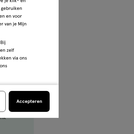
t de kans
e je klik- en
e gebruiken
en en voor
 je
r van je Mijn
 in de
Bij
en zelf
de buurt
rekken via ons
 ons
Accepteren
ink