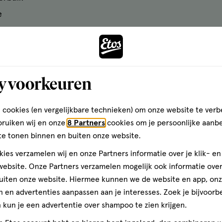
e
y voorkeuren
Sommige mensen hebben nauwelijks klachten, terwijl and
 cookies (en vergelijkbare technieken) om onze website te verb
bruiken wij en onze
8 Partners
cookies om je persoonlijke aanb
teking?
te tonen binnen en buiten onze website.
ies verzamelen wij en onze Partners informatie over je klik- e
blaasontsteking. Die kunnen via de plasbuis in de blaas 
ebsite. Onze Partners verzamelen mogelijk ook informatie over 
uiten onze website. Hiermee kunnen we de website en app, on
e plasbuis.
 en advertenties aanpassen aan je interesses. Zoek je bijvoorb
kun je een advertentie over shampoo te zien krijgen.