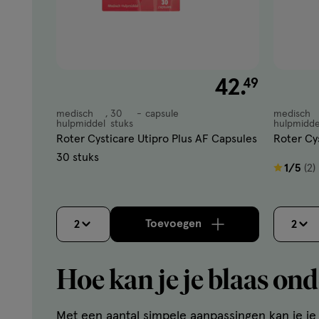
€ 42.49
42
.
49
medisch
30
capsule
medisch
medisch
medisch
hulpmiddel
stuks
hulpmidde
hulpmiddel,
hulpmidde
Roter Cysticare Utipro Plus AF Capsules
Roter Cys
capsule
capsule
30 stuks
1
1/5
(2)
van
5
sterren
Toevoegen
2
2
verhoog aantal met één
,
op
basis
Hoe kan je je blaas on
van
2
Met een aantal simpele aanpassingen kan je j
reviews