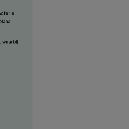
acterie
blaas
 waarbij