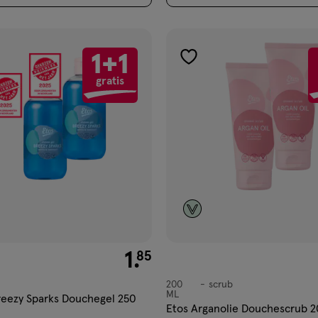
1+1
gen
toevoegen
gratis
aan
ijst
verlanglijst
€ 1.85
1
.
85
200
scrub
scrub
ML
eezy Sparks Douchegel 250
Etos Arganolie Douchescrub 