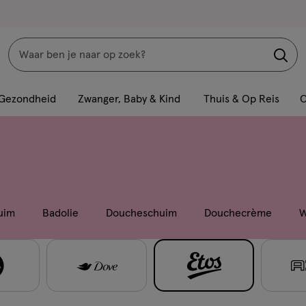
Zoeken
Interactie
met
Gezondheid
Zwanger, Baby & Kind
Thuis & Op Reis
C
dit
veld
opent
een
volledig
venster
uim
Badolie
Doucheschuim
Douchecrème
W
met
geavanceerde
zoekopties