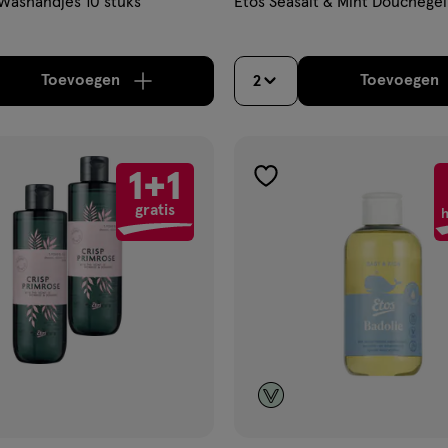
Washandjes 10 stuks
Etos Seasalt & Mint Douchege
Toevoegen
Toevoegen
2
verhoog aantal met één
,
Limiet bereikt.
Je kan m
verh
1+1
gen
toevoegen
gratis
aan
h
ijst
verlanglijst