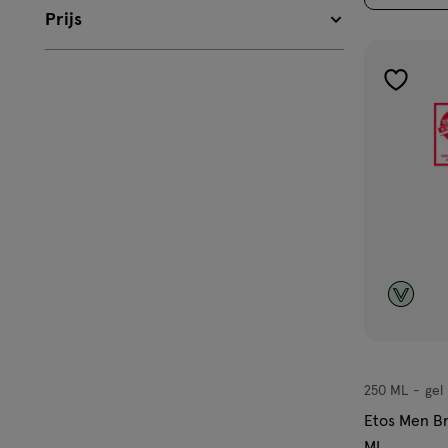
Prijs
toevoe
aan
verlangl
250 ML
gel
gel
Etos Men Br
ML