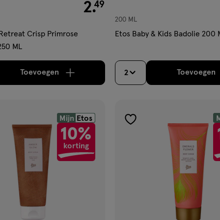
€ 2.49
2
.
49
200 ML
etreat Crisp Primrose
Etos Baby & Kids Badolie 200
250 ML
Toevoegen
Toevoegen
2
verhoog aantal met één
,
Bijna uitverkocht!
Er zi
verh
Mijn
Etos
M
gen
toevoegen
10%
aan
korting
ijst
verlanglijst