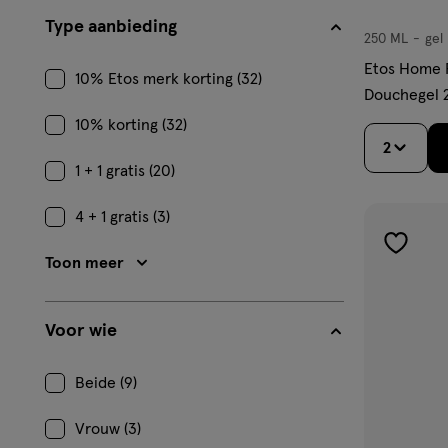
Type aanbieding
250 ML
gel
gel
Etos Home R
10% Etos merk korting (32)
Douchegel 
10% korting (32)
2
1 + 1 gratis (20)
4 + 1 gratis (3)
toevoe
Toon meer
aan
verlangl
Voor wie
Beide (9)
Vrouw (3)