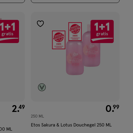
1+1
1+1
toevoegen
gratis
gratis
aan
verlanglijst
€ 2.49
2
.
€ 0.99
0
.
49
99
250 ML
Etos Sakura & Lotus Douchegel 250 ML
200 ML