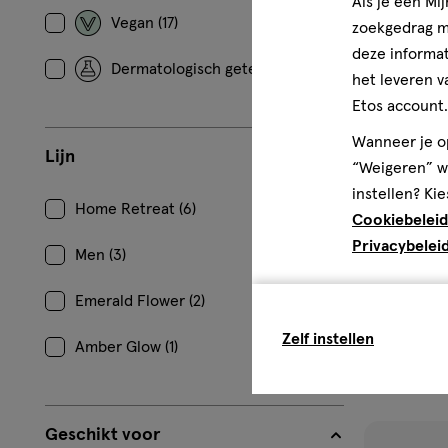
Als je een Mi
verlangl
Vegan (17)
zoekgedrag me
deze informat
Dermatologisch getest (9)
het leveren v
Etos account.
Wanneer je op
Lijn
“Weigeren” wo
instellen? Kie
Home Retreat (6)
Cookiebeleid
Privacybelei
Men (3)
75 ML
scru
scrub
Etos Home R
Emerald Flower (2)
Douchescrub
Zelf instellen
Amber Glow (1)
5
Geschikt voor