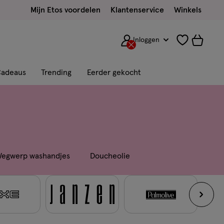
Mijn Etos voordelen
Klantenservice
Winkels
Inloggen
adeaus
Trending
Eerder gekocht
egwerp washandjes
Doucheolie