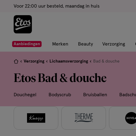
ga
Voor 22:00 uur besteld, maandag in huis
naar
de
hoofd
content
ga
Merken
Beauty
Verzorging
Aanbiedingen
naar
de
Je
Verzorging
Lichaamsverzorging
Bad & douche
zoekbalk
bent
Etos Bad & douche
ga
hier:
naar
de
Douchegel
Bodyscrub
Bruisballen
Badsch
footer