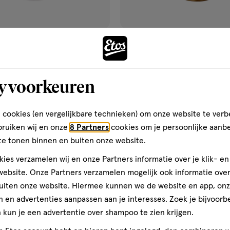
van € 4.99 voor € 4.49
4
.
49
4
.
99
200
scrub
scrub
ML
Scrub Amber Glow 200 ML
Etos Body Scrub Emerald Flow
y voorkeuren
Toevoegen
Toevoegen
1
verhoog aantal met één
,
Bijna uitverkocht!
Er zi
verh
 cookies (en vergelijkbare technieken) om onze website te verb
bruiken wij en onze
8 Partners
cookies om je persoonlijke aanb
te tonen binnen en buiten onze website.
Gratis
bezorging vanaf €35
Gratis
retour binnen 30 dag
ies verzamelen wij en onze Partners informatie over je klik- e
ebsite. Onze Partners verzamelen mogelijk ook informatie over 
uiten onze website. Hiermee kunnen we de website en app, on
 en advertenties aanpassen aan je interesses. Zoek je bijvoorb
4+1
gen
toevoegen
kun je een advertentie over shampoo te zien krijgen.
gratis
aan