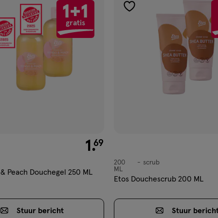
1+1
gen
toevoegen
gratis
aan
ijst
verlanglijst
€ 1.69
1
.
69
200
scrub
scrub
ML
 & Peach Douchegel 250 ML
Etos Douchescrub 200 ML
Stuur
bericht
Stuur
berich