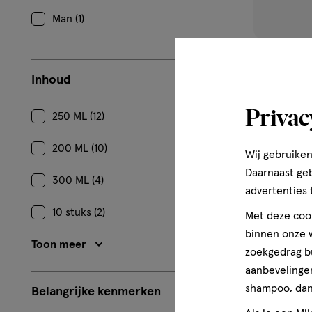
Man (1)
200 ML
Inhoud
Etos Body 
Privac
250 ML (12)
200 ML (10)
1
Wij gebruiken
Daarnaast ge
300 ML (4)
advertenties 
10 stuks (2)
Met deze cook
binnen onze w
Toon meer
zoekgedrag b
aanbevelingen
toevoe
shampoo, dan 
Belangrijke kenmerken
aan