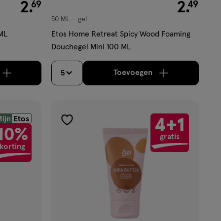
€ 2.69
2
.
€ 2.49
2
.
69
49
50 ML
gel
gel
 ML
Etos Home Retreat Spicy Wood Foaming
Douchegel Mini 100 ML
Toevoegen
5
jn nog maar 31 producten op voorraad.
oog aantal met één
,
Limiet bereikt.
Je kan maximaal 50 items b
verhoog aantal met é
ijn
Etos
4+1
toevoegen
10%
gratis
aan
korting
verlanglijst