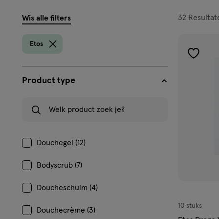
filters
32
Resultat
Wis alle filters
prod
Etos
toevoe
aan
Product type
verlangl
Welk product zoek je?
Douchegel (12)
Bodyscrub (7)
Doucheschuim (4)
10 stuks
Douchecrème (3)