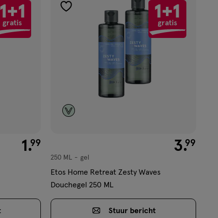
1+1
1+1
toevoegen
gratis
gratis
aan
verlanglijst
€ 1.99
1
.
€ 3.99
3
.
99
99
250 ML
gel
gel
Etos Home Retreat Zesty Waves
Douchegel 250 ML
t
Stuur
bericht