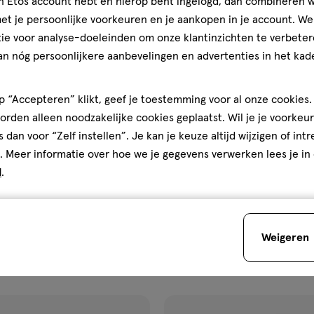
jn Etos account hebt en hierop bent ingelogd, dan combineren w
ijst
verlanglijst
t je persoonlijke voorkeuren en je aankopen in je account. W
ie voor analyse-doeleinden om onze klantinzichten te verbeter
an nóg persoonlijkere aanbevelingen en advertenties in het kade
 “Accepteren” klikt, geef je toestemming voor al onze cookies. 
rden alleen noodzakelijke cookies geplaatst. Wil je je voorkeur
s dan voor “Zelf instellen”. Je kan je keuze altijd wijzigen of int
. Meer informatie over hoe we je gegevens verwerken lees je in
€ 2.49
2
.
49
d
.
b
250 ML
etreat Crisp Primrose
Etos Bamboo & Matcha Douch
 Mini 75 ML
Weigeren
Toevoegen
Stuur
berich
verhoog aantal met één
,
Bijna uitverkocht!
Er zi