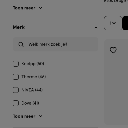
Etos Droge 
Toon meer
1
Merk
Welk merk zoek je?
toevoe
aan
Kneipp (50)
verlangl
Therme (46)
NIVEA (44)
Dove (41)
Toon meer