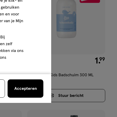
e je klik- en
verlanglijst
e gebruiken
en en voor
r van je Mijn
Bij
en zelf
rekken via ons
 ons
€ 0.99
0
.
€ 1.99
1
.
99
99
300 ML
egel 250 ML
Etos Baby & Kids Badschuim 300 ML
Accepteren
t
Stuur
bericht
jn nog maar 14 producten op voorraad.