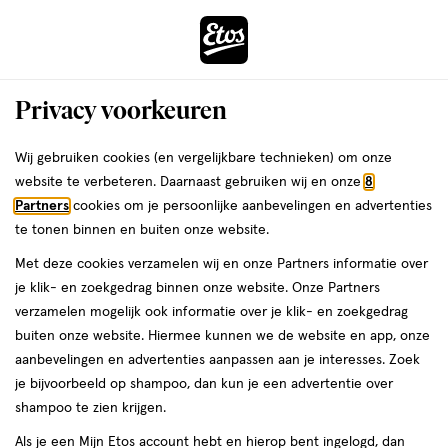
ga
Voor 22:00 uur besteld, maandag in huis
naar
de
Menu
hoofd
Zoeken
Privacy voorkeuren
content
›
›
ga
Interactie
naar
Wij gebruiken cookies (en vergelijkbare technieken) om onze
Je
Verzorging
Lichaamsverzorging
met
de
website te verbeteren. Daarnaast gebruiken wij en onze
8
bent
Luierzalf
dit
zoekbalk
Partners
cookies om je persoonlijke aanbevelingen en advertenties
ers
Weleda
hier:
veld
ga
te tonen binnen en buiten onze website.
opent
naar
Zonbescherming
Deodorant
Bad & douche
Scheren & ontharin
Met deze cookies verzamelen wij en onze Partners informatie over
een
de
je klik- en zoekgedrag binnen onze website. Onze Partners
volledig
footer
verzamelen mogelijk ook informatie over je klik- en zoekgedrag
venster
Filteren
(4)
Sorteer
1
buiten onze website. Hiermee kunnen we de website en app, onze
met
aanbevelingen en advertenties aanpassen aan je interesses. Zoek
geavanceerde
je bijvoorbeeld op shampoo, dan kun je een advertentie over
zoekopties
Luierzalf
shampoo te zien krijgen.
Als je een Mijn Etos account hebt en hierop bent ingelogd, dan