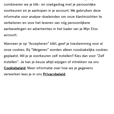
producten
combineren we je klik- en zoekgedrag met je persoonlijke
voorkeuren en je aankopen in je account. We gebruiken deze
toevoegen
toevoegen
informatie voor analyse-doeleinden om onze klantinzichten te
aan
aan
verbeteren en voor het leveren van nóg persoonlijkere
verlanglijst
verlanglijst
aanbevelingen en advertenties in het kader van je Mijn Etos
account.
Wanneer je op “Accepteren” klikt, geef je toestemming voor al
onze cookies. Bij “Weigeren” worden alleen noodzakelijke cookies
geplaatst. Wil je je voorkeuren zelf instellen? Kies dan voor “Zelf
€ 15.99
15
.
€ 7.99
7
.
99
99
instellen”. Je kan je keuze altijd wijzigen of intrekken via ons
medisch
400
crème
medisch
125
crème
medisch
medisch
hulpmiddel
GR
hulpmiddel
GR
Cookiebeleid
. Meer informatie over hoe we je gegevens
hulpmiddel,
hulpmiddel,
Sudocrem Multi Expert 400 gram
Sudocrem Multi Expert 125 gram
verwerken lees je in ons
Privacybeleid
.
crème
crème
Toevoegen
Toevoegen
1
1
verhoog aantal met één
,
Limiet bereikt.
verhoog aanta
Je kan m
toevoegen
toevoegen