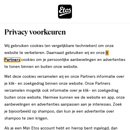
ga
Voor 22:00 uur besteld,
morgen in huis
naar
de
Menu
hoofd
Zoeken
Privacy voorkeuren
content
›
›
ga
Interactie
naar
Wij gebruiken cookies (en vergelijkbare technieken) om onze
Je
...
Lichaamsverzorging
Scheren & ontharing
Scheermesjes
met
de
website te verbeteren. Daarnaast gebruiken wij en onze
8
Wegwerpscheermesjes
bent
dit
zoekbalk
Partners
cookies om je persoonlijke aanbevelingen en advertenties
ers
Weleda
hier:
Gillette
veld
ga
te tonen binnen en buiten onze website.
opent
naar
Wegwerpscheermesjes
Met deze cookies verzamelen wij en onze Partners informatie over
een
de
je klik- en zoekgedrag binnen onze website. Onze Partners
volledig
footer
verzamelen mogelijk ook informatie over je klik- en zoekgedrag
venster
buiten onze website. Hiermee kunnen we de website en app, onze
met
aanbevelingen en advertenties aanpassen aan je interesses. Zoek
geavanceerde
je bijvoorbeeld op shampoo, dan kun je een advertentie over
zoekopties
shampoo te zien krijgen.
Filteren
(4)
Sorteer
1
Als je een Mijn Etos account hebt en hierop bent ingelogd, dan