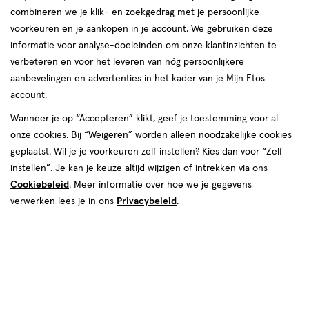
combineren we je klik- en zoekgedrag met je persoonlijke
voorkeuren en je aankopen in je account. We gebruiken deze
Gillette
informatie voor analyse-doeleinden om onze klantinzichten te
verbeteren en voor het leveren van nóg persoonlijkere
producten
aanbevelingen en advertenties in het kader van je Mijn Etos
account.
toevoegen
toevoegen
aan
aan
Wanneer je op “Accepteren” klikt, geef je toestemming voor al
verlanglijst
verlanglijst
onze cookies. Bij “Weigeren” worden alleen noodzakelijke cookies
geplaatst. Wil je je voorkeuren zelf instellen? Kies dan voor “Zelf
instellen”. Je kan je keuze altijd wijzigen of intrekken via ons
Cookiebeleid
. Meer informatie over hoe we je gegevens
verwerken lees je in ons
Privacybeleid
.
€ 5.69
5
.
€ 8.99
8
.
69
99
6 stuks
6 stuks
Gillette Blue3 Smooth
Gillette Sensor3 Comfort
Wegwerpmesjes 6 stuks
Wegwerpmesjes 6 stuks
Toevoegen
Toevoegen
1
1