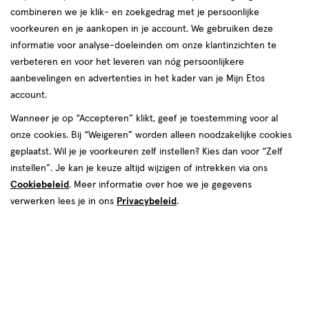
combineren we je klik- en zoekgedrag met je persoonlijke
Labello
voorkeuren en je aankopen in je account. We gebruiken deze
informatie voor analyse-doeleinden om onze klantinzichten te
producten
verbeteren en voor het leveren van nóg persoonlijkere
aanbevelingen en advertenties in het kader van je Mijn Etos
toevoegen
toevoegen
account.
aan
aan
verlanglijst
verlanglijst
Wanneer je op “Accepteren” klikt, geef je toestemming voor al
onze cookies. Bij “Weigeren” worden alleen noodzakelijke cookies
geplaatst. Wil je je voorkeuren zelf instellen? Kies dan voor “Zelf
instellen”. Je kan je keuze altijd wijzigen of intrekken via ons
Cookiebeleid
. Meer informatie over hoe we je gegevens
verwerken lees je in ons
Privacybeleid
.
€ 2.99
2
.
€ 4.69
4
.
99
69
1
stick
1
stick
stick
stick
stuk
stuk
Labello Original 24u Hydratatie
Labello Sun Protect 24u
Lippenbalsem
Hydratatie Lippenbalsem SPF50
Toevoegen
Toevoegen
1
1
verhoog aantal met één
,
Limiet bereikt.
verhoog aanta
Je kan m