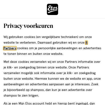
ga
Voor 22:00 uur besteld,
morgen in huis
naar
de
Menu
hoofd
Zoeken
Privacy voorkeuren
content
›
›
ga
Interactie
naar
Wij gebruiken cookies (en vergelijkbare technieken) om onze
Je
Verzorging
Gezichtsverzorging
Lipverzorging
met
de
website te verbeteren. Daarnaast gebruiken wij en onze
8
bent
Labello Lipverzorging
dit
zoekbalk
Partners
cookies om je persoonlijke aanbevelingen en advertenties
ers
Weleda
hier:
veld
ga
te tonen binnen en buiten onze website.
opent
naar
Lippenbalsem
Met deze cookies verzamelen wij en onze Partners informatie over
een
de
je klik- en zoekgedrag binnen onze website. Onze Partners
volledig
footer
verzamelen mogelijk ook informatie over je klik- en zoekgedrag
venster
buiten onze website. Hiermee kunnen we de website en app, onze
met
aanbevelingen en advertenties aanpassen aan je interesses. Zoek
geavanceerde
je bijvoorbeeld op shampoo, dan kun je een advertentie over
zoekopties
Filteren
(13)
Sorteer
1
shampoo te zien krijgen.
Als je een Mijn Etos account hebt en hierop bent ingelogd, dan