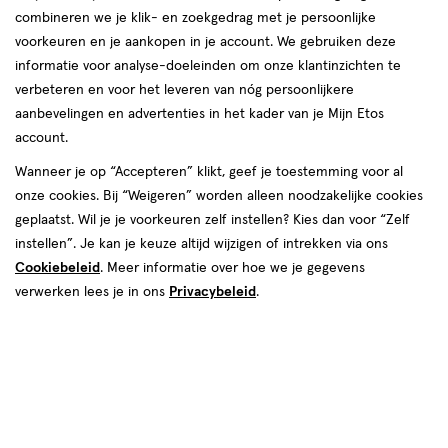
50%
50%
toevoegen
toevoegen
combineren we je klik- en zoekgedrag met je persoonlijke
korting
korting
aan
aan
voorkeuren en je aankopen in je account. We gebruiken deze
verlanglijst
verlanglijst
informatie voor analyse-doeleinden om onze klantinzichten te
verbeteren en voor het leveren van nóg persoonlijkere
aanbevelingen en advertenties in het kader van je Mijn Etos
account.
Wanneer je op “Accepteren” klikt, geef je toestemming voor al
van € 22.99 voor € 11.49
11
.
van € 22.99 voo
11
.
onze cookies. Bij “Weigeren” worden alleen noodzakelijke cookies
22
.
99
49
22
.
99
49
1
crème
1
crème
geplaatst. Wil je je voorkeuren zelf instellen? Kies dan voor “Zelf
crème
crème
stuk
stuk
instellen”. Je kan je keuze altijd wijzigen of intrekken via ons
L'Oréal Paris Infaillible Skin Ink
L'Oréal Paris Infaillible Skin Ink
Cookiebeleid
. Meer informatie over hoe we je gegevens
Light Neutral 15 Foundation
Deep Neutral 460 Foundation
Concealer
Concealer
verwerken lees je in ons
Privacybeleid
.
+11
+11
Toevoegen
Toevoegen
1
1
verhoog aantal met één
,
Bijna uitverkocht!
verhoog aanta
Er zi
toevoegen
toevoegen
aan
aan