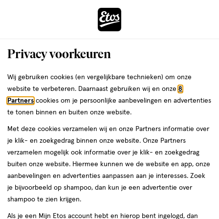
ga
Voor 22:00 uur besteld,
morgen in huis
naar
de
Menu
hoofd
Zoeken
Privacy voorkeuren
content
›
›
ga
Interactie
naar
Wij gebruiken cookies (en vergelijkbare technieken) om onze
Je
Beauty
Make-up
Gezichtsmake-up
Foundation
met
de
website te verbeteren. Daarnaast gebruiken wij en onze
8
bent
Foundation Waterproof
dit
zoekbalk
Partners
cookies om je persoonlijke aanbevelingen en advertenties
ers
Weleda
hier:
veld
ga
te tonen binnen en buiten onze website.
opent
naar
Met deze cookies verzamelen wij en onze Partners informatie over
een
de
je klik- en zoekgedrag binnen onze website. Onze Partners
Filteren
(15)
Sorteer
1
volledig
footer
verzamelen mogelijk ook informatie over je klik- en zoekgedrag
venster
buiten onze website. Hiermee kunnen we de website en app, onze
met
aanbevelingen en advertenties aanpassen aan je interesses. Zoek
geavanceerde
Waterproof
je bijvoorbeeld op shampoo, dan kun je een advertentie over
zoekopties
shampoo te zien krijgen.
producten
Bijna uitverkocht
Als je een Mijn Etos account hebt en hierop bent ingelogd, dan