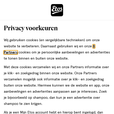
ga
Voor 22:00 uur besteld,
morgen in huis
naar
de
Menu
hoofd
Zoeken
Privacy voorkeuren
content
›
›
ga
Interactie
naar
Wij gebruiken cookies (en vergelijkbare technieken) om onze
Je
Beauty
Make-up
Oogmake-up
Mascara
met
de
website te verbeteren. Daarnaast gebruiken wij en onze
8
bent
Rimmel London Mascara
dit
zoekbalk
Partners
cookies om je persoonlijke aanbevelingen en advertenties
ers
Weleda
hier:
veld
ga
te tonen binnen en buiten onze website.
opent
naar
Met deze cookies verzamelen wij en onze Partners informatie over
een
de
je klik- en zoekgedrag binnen onze website. Onze Partners
volledig
footer
verzamelen mogelijk ook informatie over je klik- en zoekgedrag
venster
buiten onze website. Hiermee kunnen we de website en app, onze
met
aanbevelingen en advertenties aanpassen aan je interesses. Zoek
Filteren
(24)
Sorteer
1
geavanceerde
je bijvoorbeeld op shampoo, dan kun je een advertentie over
zoekopties
shampoo te zien krijgen.
Rimmel London
Als je een Mijn Etos account hebt en hierop bent ingelogd, dan