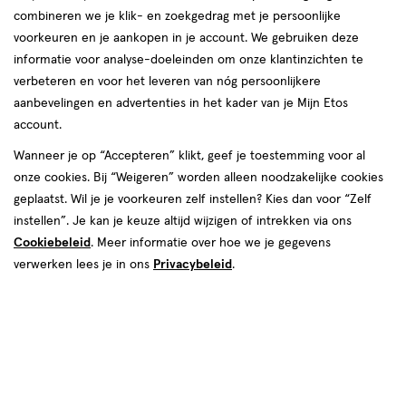
combineren we je klik- en zoekgedrag met je persoonlijke
voorkeuren en je aankopen in je account. We gebruiken deze
producten
informatie voor analyse-doeleinden om onze klantinzichten te
1+1
1+1
toevoegen
toevoegen
verbeteren en voor het leveren van nóg persoonlijkere
gratis
gratis
aan
aan
aanbevelingen en advertenties in het kader van je Mijn Etos
verlanglijst
verlanglijst
account.
Wanneer je op “Accepteren” klikt, geef je toestemming voor al
onze cookies. Bij “Weigeren” worden alleen noodzakelijke cookies
geplaatst. Wil je je voorkeuren zelf instellen? Kies dan voor “Zelf
instellen”. Je kan je keuze altijd wijzigen of intrekken via ons
Cookiebeleid
. Meer informatie over hoe we je gegevens
€ 13.99
13
.
€ 12.99
12
.
99
99
1
wax
verwerken lees je in ons
Privacybeleid
.
wax
1
wax
stuk
wax
stuk
Rimmel London Volume Flash
Rimmel London 100%
X10 Mascara 001 Black
Waterproof Mascara 001 Black
Toevoegen
Toevoegen
2
2
verhoog aantal met één
,
Bijna uitverkocht!
verhoog aanta
Er zi