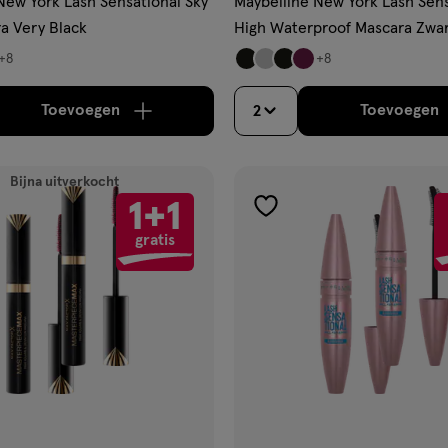
New York Lash Sensational Sky
Maybelline New York Lash Sens
a Very Black
High Waterproof Mascara Zwa
+8
+8
Toevoegen
Toevoegen
2
verhoog aantal met één
,
Limiet bereikt.
Je kan m
verh
Bijna uitverkocht
1+1
gen
toevoegen
gratis
aan
ijst
verlanglijst