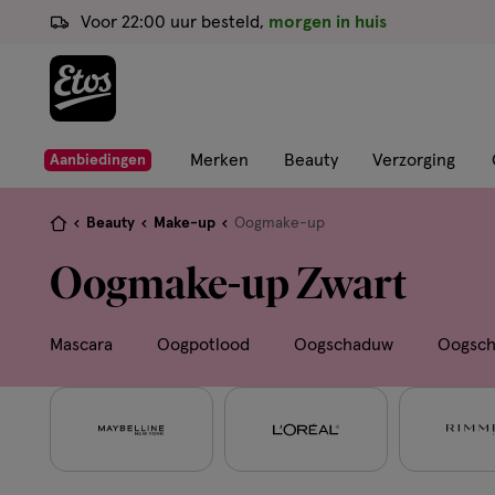
ga
Voor 22:00 uur besteld,
morgen in huis
naar
de
hoofd
content
ga
Merken
Beauty
Verzorging
Aanbiedingen
naar
de
Je
Beauty
Make-up
Oogmake-up
zoekbalk
bent
Oogmake-up Zwart
ga
hier:
naar
de
Mascara
Oogpotlood
Oogschaduw
Oogsch
footer