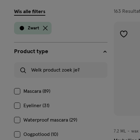
filters
163
Resulta
Wis alle filters
prod
Zwart
toevoe
aan
Product type
verlangl
Welk product zoek je?
Mascara (89)
Eyeliner (31)
Waterproof mascara (29)
7.2 ML
wax
wax
Oogpotlood (10)