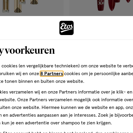
€ 19.99
19
.
99
y voorkeuren
1 stuk
wax
wax
Masterpiece Waterproof
Rimmel London Volume Flash 
 cookies (en vergelijkbare technieken) om onze website te verb
 Black
001 Black
bruiken wij en onze
8 Partners
cookies om je persoonlijke aanb
te tonen binnen en buiten onze website.
Toevoegen
Toevoegen
2
ies verzamelen wij en onze Partners informatie over je klik- e
verhoog aantal met één
,
Bijna uitverkocht!
Er zi
verh
ebsite. Onze Partners verzamelen mogelijk ook informatie over 
uiten onze website. Hiermee kunnen we de website en app, on
 en advertenties aanpassen aan je interesses. Zoek je bijvoorb
Gratis
bezorging vanaf €35
Gratis
retour binnen 30 dag
kun je een advertentie over shampoo te zien krijgen.