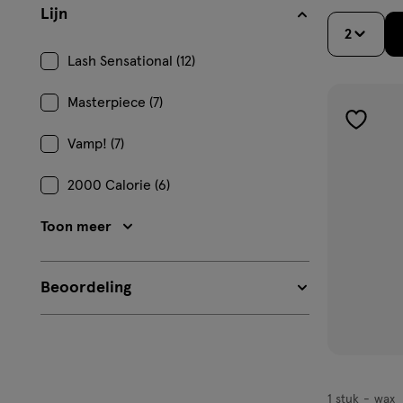
Lijn
2
Lash Sensational (12)
Masterpiece (7)
toevoe
Vamp! (7)
aan
verlangl
2000 Calorie (6)
Toon meer
Beoordeling
1 stuk
wax