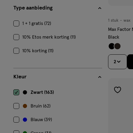
Type aanbieding
1 stuk
wax
wax
1 + 1 gratis (72)
Max Factor 
10% Etos merk korting (11)
Black
10% korting (11)
2
Kleur
Zwart (163)
toevoe
aan
Bruin (62)
verlangl
Blauw (39)