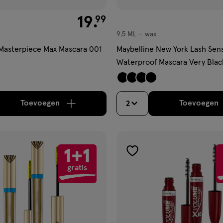
€ 19.99
19
.
99
9.5 ML
wax
wax
Masterpiece Max Mascara 001
Maybelline New York Lash Sens
Waterproof Mascara Very Blac
Toevoegen
Toevoegen
2
verhoog aantal met één
,
Bijna uitverkocht!
Er zi
verh
1+1
gen
toevoegen
gratis
aan
ijst
verlanglijst