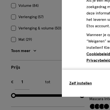
Als je een Mi
Volume (84)
zoekgedrag me
toevoe
deze informat
Verlenging (57)
aan
het leveren v
verlangl
Etos account.
Verlenging & volume (50)
Wanneer je op
Mat (29)
“Weigeren” wo
instellen? Kie
Toon meer
Cookiebeleid
Privacybelei
Prijs
Minimum bedrag
Maximum bedrag
€
tot
€
Zelf instellen
9.5 ML
wax
wax
Maybelline 
Mascara Int