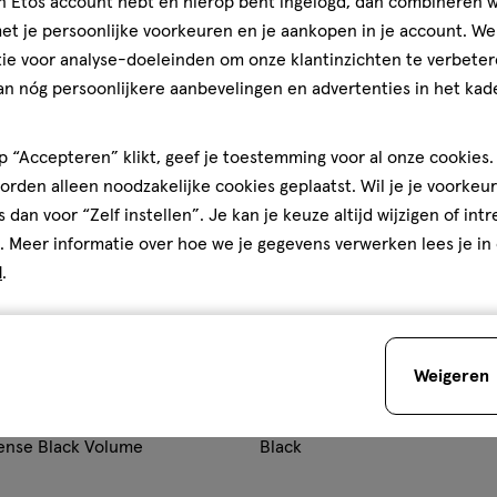
jn Etos account hebt en hierop bent ingelogd, dan combineren w
Bijna uitverkocht
t je persoonlijke voorkeuren en je aankopen in je account. W
1+1
gen
toevoegen
ie voor analyse-doeleinden om onze klantinzichten te verbeter
gratis
aan
an nóg persoonlijkere aanbevelingen en advertenties in het kade
ijst
verlanglijst
 “Accepteren” klikt, geef je toestemming voor al onze cookies. 
rden alleen noodzakelijke cookies geplaatst. Wil je je voorkeur
s dan voor “Zelf instellen”. Je kan je keuze altijd wijzigen of int
. Meer informatie over hoe we je gegevens verwerken lees je in
d
.
€ 19.99
19
.
99
Weigeren
1 stuk
gel
gel
New York Lash Sensational
Rimmel London Exaggerate Eye
ense Black Volume
Black