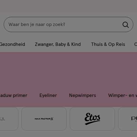
Zoeken
Interactie
met
Gezondheid
Zwanger, Baby & Kind
Thuis & Op Reis
C
dit
veld
opent
een
volledig
venster
aduw primer
Eyeliner
Nepwimpers
Wimper- en 
met
geavanceerde
zoekopties