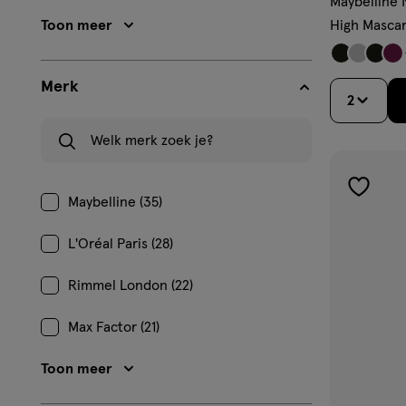
Maybelline 
Toon meer
High Mascar
Merk
2
Welk merk zoek je?
toevoe
Maybelline (35)
aan
L'Oréal Paris (28)
verlangl
Rimmel London (22)
Max Factor (21)
Toon meer