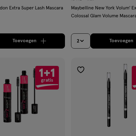
wax
don Extra Super Lash Mascara
Maybelline New York Volum' E
Colossal Glam Volume Mascar
Toevoegen
Toevoegen
2
verhoog aantal met één
,
Limiet bereikt.
Je kan m
verh
1+1
gen
toevoegen
gratis
aan
ijst
verlanglijst