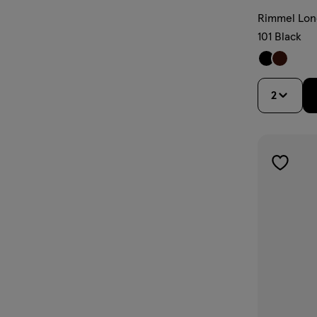
wax
Rimmel Lon
101 Black
2
toevoe
aan
verlangl