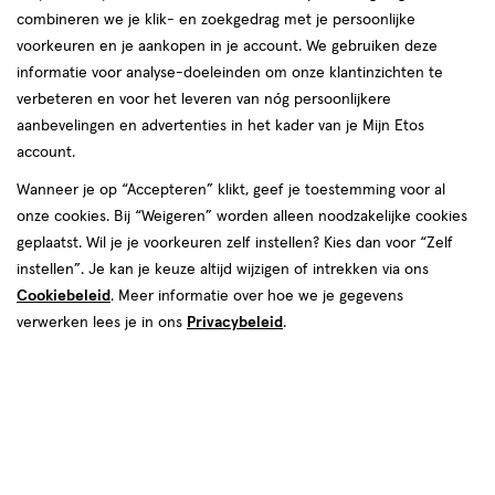
combineren we je klik- en zoekgedrag met je persoonlijke
voorkeuren en je aankopen in je account. We gebruiken deze
Australian Gold
informatie voor analyse-doeleinden om onze klantinzichten te
verbeteren en voor het leveren van nóg persoonlijkere
producten
aanbevelingen en advertenties in het kader van je Mijn Etos
account.
toevoegen
toevoegen
aan
aan
Wanneer je op “Accepteren” klikt, geef je toestemming voor al
verlanglijst
verlanglijst
onze cookies. Bij “Weigeren” worden alleen noodzakelijke cookies
geplaatst. Wil je je voorkeuren zelf instellen? Kies dan voor “Zelf
instellen”. Je kan je keuze altijd wijzigen of intrekken via ons
Cookiebeleid
. Meer informatie over hoe we je gegevens
verwerken lees je in ons
Privacybeleid
.
€ 14.95
14
.
€ 22.50
22
.
95
50
100
gel
237
gel
gel
gel
ML
ML
Australian Gold Instant Bronzer
Australian Gold Instant Bronzer
Zonnebrand Spray Gel SPF30
Zonnebrand Spray Gel SPF15 237
100 ML
ML
Toevoegen
Toevoegen