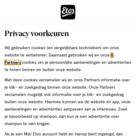
ga
Voor 22:00 uur besteld,
morgen in huis
naar
de
Menu
hoofd
Zoeken
Privacy voorkeuren
content
›
›
ga
Interactie
naar
Wij gebruiken cookies (en vergelijkbare technieken) om onze
Je
Thuis & Op Reis
Op reis
Zonbescherming & aftersun
met
de
website te verbeteren. Daarnaast gebruiken wij en onze
8
Zonnebrand
bent
dit
zoekbalk
Partners
cookies om je persoonlijke aanbevelingen en advertenties
ers
Weleda
hier:
Australian Gold
veld
ga
te tonen binnen en buiten onze website.
opent
naar
Zonnebrand
Met deze cookies verzamelen wij en onze Partners informatie over
een
de
je klik- en zoekgedrag binnen onze website. Onze Partners
volledig
footer
verzamelen mogelijk ook informatie over je klik- en zoekgedrag
venster
buiten onze website. Hiermee kunnen we de website en app, onze
met
aanbevelingen en advertenties aanpassen aan je interesses. Zoek
geavanceerde
je bijvoorbeeld op shampoo, dan kun je een advertentie over
zoekopties
shampoo te zien krijgen.
Filteren
(2)
Sorteer
1
Als je een Mijn Etos account hebt en hierop bent ingelogd, dan