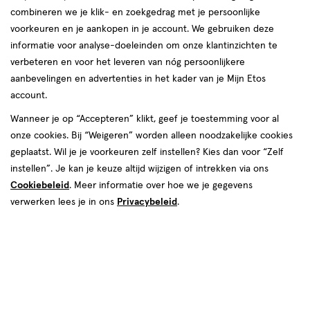
Dagravit
combineren we je klik- en zoekgedrag met je persoonlijke
voorkeuren en je aankopen in je account. We gebruiken deze
producten
informatie voor analyse-doeleinden om onze klantinzichten te
verbeteren en voor het leveren van nóg persoonlijkere
toevoegen
toevoegen
aanbevelingen en advertenties in het kader van je Mijn Etos
aan
aan
account.
verlanglijst
verlanglijst
Wanneer je op “Accepteren” klikt, geef je toestemming voor al
onze cookies. Bij “Weigeren” worden alleen noodzakelijke cookies
geplaatst. Wil je je voorkeuren zelf instellen? Kies dan voor “Zelf
instellen”. Je kan je keuze altijd wijzigen of intrekken via ons
Cookiebeleid
. Meer informatie over hoe we je gegevens
€ 42.79
42
.
€ 14.19
14
.
79
19
verwerken lees je in ons
Privacybeleid
.
550
dragee
60
kauwtabletten
dragee
kauwtabletten
stuks
stuks
Dagravit Multivitaminen Totaal 30
Dagravit Natural Kids Multi
Dragees 550 stuks
Aardbei Kauwtabletten 60 stuks
Toevoegen
Toevoegen
1
1
verhoog aantal met één
,
Bijna uitverkocht!
verhoog aanta
Er zi