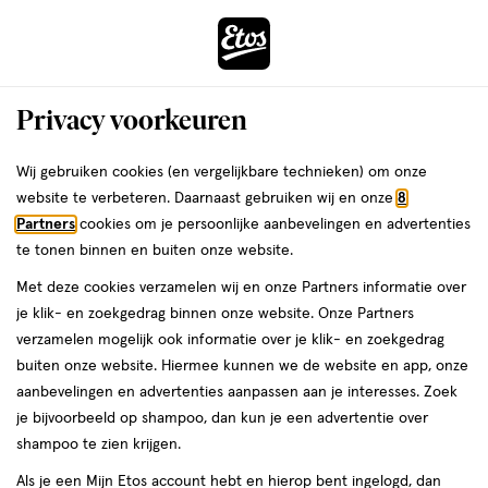
ga
Voor 22:00 uur besteld,
morgen in huis
naar
de
Menu
hoofd
Zoeken
Privacy voorkeuren
content
›
›
ga
Interactie
naar
Wij gebruiken cookies (en vergelijkbare technieken) om onze
Je
Gezondheid
Vitamines & supplementen
Vitamines
met
de
website te verbeteren. Daarnaast gebruiken wij en onze
8
Multivitamines
bent
dit
zoekbalk
Partners
cookies om je persoonlijke aanbevelingen en advertenties
ers
Weleda
hier:
Dagravit Multivitamines
veld
ga
te tonen binnen en buiten onze website.
opent
naar
Met deze cookies verzamelen wij en onze Partners informatie over
een
de
je klik- en zoekgedrag binnen onze website. Onze Partners
volledig
footer
verzamelen mogelijk ook informatie over je klik- en zoekgedrag
venster
buiten onze website. Hiermee kunnen we de website en app, onze
met
aanbevelingen en advertenties aanpassen aan je interesses. Zoek
geavanceerde
je bijvoorbeeld op shampoo, dan kun je een advertentie over
Filteren
(12)
Sorteer
1
zoekopties
shampoo te zien krijgen.
Als je een Mijn Etos account hebt en hierop bent ingelogd, dan