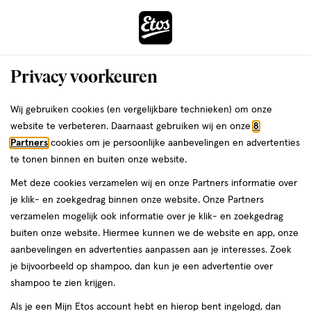
ga
Voor 22:00 uur besteld,
morgen in huis
naar
de
Menu
hoofd
Zoeken
Privacy voorkeuren
content
›
›
ga
Interactie
naar
Wij gebruiken cookies (en vergelijkbare technieken) om onze
Je
Gezondheid
Voetongemakken
Kalknagels
met
de
website te verbeteren. Daarnaast gebruiken wij en onze
8
bent
Etos Kalknagels
dit
zoekbalk
Partners
cookies om je persoonlijke aanbevelingen en advertenties
ers
Weleda
hier:
veld
ga
te tonen binnen en buiten onze website.
opent
naar
Met deze cookies verzamelen wij en onze Partners informatie over
een
de
je klik- en zoekgedrag binnen onze website. Onze Partners
volledig
footer
verzamelen mogelijk ook informatie over je klik- en zoekgedrag
venster
buiten onze website. Hiermee kunnen we de website en app, onze
met
aanbevelingen en advertenties aanpassen aan je interesses. Zoek
Filteren
(2)
Sorteer
1
geavanceerde
je bijvoorbeeld op shampoo, dan kun je een advertentie over
zoekopties
shampoo te zien krijgen.
Etos
Als je een Mijn Etos account hebt en hierop bent ingelogd, dan