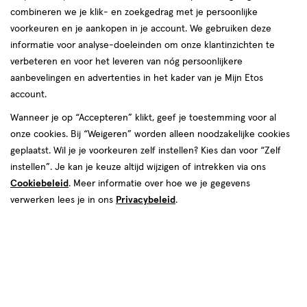
combineren we je klik- en zoekgedrag met je persoonlijke
voorkeuren en je aankopen in je account. We gebruiken deze
producten
informatie voor analyse-doeleinden om onze klantinzichten te
e
e
2
2
toevoegen
toevoegen
verbeteren en voor het leveren van nóg persoonlijkere
halve prijs
halve prijs
aan
aan
aanbevelingen en advertenties in het kader van je Mijn Etos
verlanglijst
verlanglijst
account.
Wanneer je op “Accepteren” klikt, geef je toestemming voor al
onze cookies. Bij “Weigeren” worden alleen noodzakelijke cookies
geplaatst. Wil je je voorkeuren zelf instellen? Kies dan voor “Zelf
instellen”. Je kan je keuze altijd wijzigen of intrekken via ons
Cookiebeleid
. Meer informatie over hoe we je gegevens
€ 14.29
14
.
€ 14.29
14
.
29
29
medisch
4
stick
verwerken lees je in ons
Privacybeleid
.
medisch
medisch
5
lotion
hulpmiddel
ML
medisch
hulpmiddel
ML
hulpmiddel,
hulpmiddel,
Etos Kalknagelvloeistof 5 ML
Etos Kalknagel Pen Complete
stick
Set 4 ML
lotion
Toevoegen
Toevoegen
2
2
verhoog aantal met één
,
Bijna uitverkocht!
verhoog aanta
Er zi