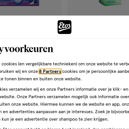
€ 14.99
14
.
va
99
1
50 ML
spray
spray
pDeep Mini Sleeping Earplugs
Audispray Adult Oorhygiëne 5
y voorkeuren
 cookies (en vergelijkbare technieken) om onze website te verb
Toevoegen
Toevoegen
1
verhoog aantal met één
,
Bijna uitverkocht!
Er zi
verh
bruiken wij en onze
8 Partners
cookies om je persoonlijke aanb
te tonen binnen en buiten onze website.
ies verzamelen wij en onze Partners informatie over je klik- e
Gratis
bezorging vanaf €35
Gratis
retour binnen 30 dag
ebsite. Onze Partners verzamelen mogelijk ook informatie over 
uiten onze website. Hiermee kunnen we de website en app, on
 en advertenties aanpassen aan je interesses. Zoek je bijvoorb
kun je een advertentie over shampoo te zien krijgen.
gen
toevoegen
aan