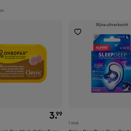
en
ucten
Bijna uitverkocht
gen
toevoegen
aan
ijst
verlanglijst
€ 3.99
3
.
99
1 stuk