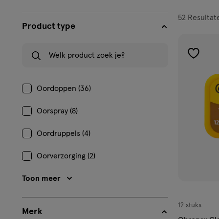
filters
52
Resultat
Product type
prod
Welk product zoek je?
toevoe
aan
verlangl
Oordoppen (36)
Oorspray (8)
Oordruppels (4)
Oorverzorging (2)
Toon meer
12 stuks
Merk