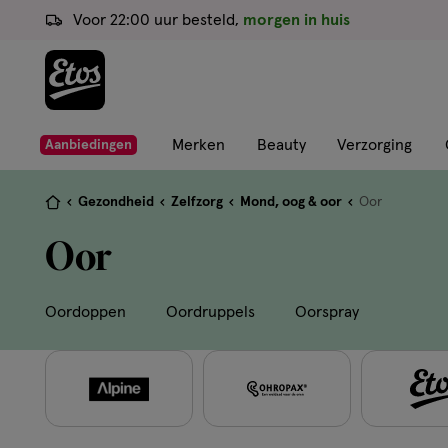
ga
Voor 22:00 uur besteld,
morgen in huis
naar
de
hoofd
content
ga
Merken
Beauty
Verzorging
Aanbiedingen
naar
de
Je
Gezondheid
Zelfzorg
Mond, oog & oor
Oor
zoekbalk
bent
Oor
ga
hier:
naar
de
Oordoppen
Oordruppels
Oorspray
footer