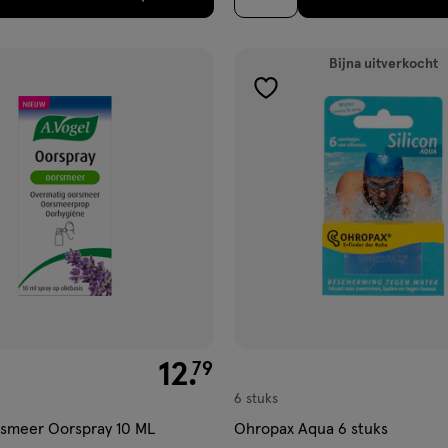
Bijna uitverkocht
gen
toevoegen
aan
ijst
verlanglijst
€ 12.79
12
.
79
6 stuks
rsmeer Oorspray 10 ML
Ohropax Aqua 6 stuks