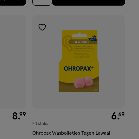
toevoegen
aan
verlanglijst
€ 8.99
8
.
€ 6.69
6
.
99
69
20 stuks
Ohropax Wasbolletjes Tegen Lawaai