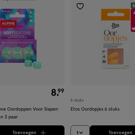
M
gen
toevoegen
aan
ijst
verlanglijst
€ 8.99
8
.
99
6 stuks
cone Oordoppen Voor Slapen
Etos Oordopjes 6 stuks
 3 paar
Toevoegen
Toevoegen
1
verhoog aantal met één
,
Bijna uitverkocht!
Er zi
verh