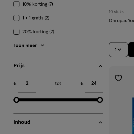
10% korting (7)
10 stuks
1 + 1 gratis (2)
Ohropax You
20% korting (2)
Toon meer
1
Prijs
Minimum bedrag
Maximum bedrag
toevoe
€
tot
€
aan
verlangl
Inhoud