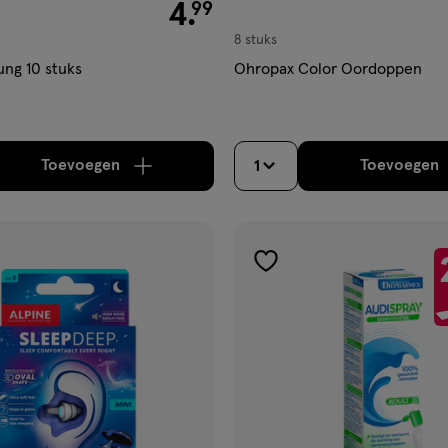
€ 4.99
4
.
99
8 stuks
ng 10 stuks
Ohropax Color Oordoppen
Toevoegen
Toevoegen
1
verhoog aantal met één
,
Bijna uitverkocht!
Er zi
verh
gen
toevoegen
aan
ijst
verlanglijst