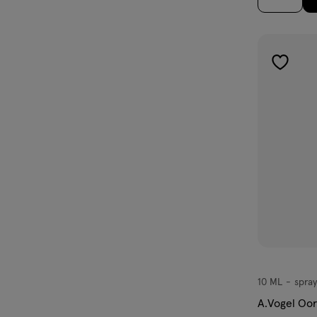
toevoe
aan
verlangl
10 ML
spray
spray
A.Vogel Oo