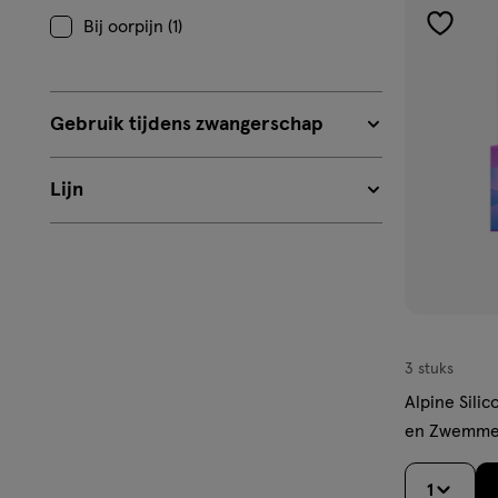
Bij oorpijn (1)
toevoe
aan
verlangl
Gebruik tijdens zwangerschap
Lijn
3 stuks
Alpine Sili
en Zwemmen
1