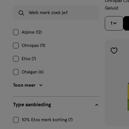
Ohropax Cla
Welk merk zoek je?
Geluid
1
Alpine (12)
Ohropax (11)
toevoe
Etos (7)
aan
verlangl
Otalgan (6)
Toon meer
Type aanbieding
10% Etos merk korting (7)