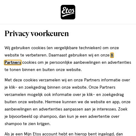
ga
Voor 22:00 uur besteld,
morgen in huis
naar
de
Menu
hoofd
Zoeken
Privacy voorkeuren
content
›
›
ga
Interactie
naar
Wij gebruiken cookies (en vergelijkbare technieken) om onze
Je
Aanbiedingen
Type aanbieding
Regenpiek
met
de
website te verbeteren. Daarnaast gebruiken wij en onze
8
bent
Regenpiek
dit
zoekbalk
Partners
cookies om je persoonlijke aanbevelingen en advertenties
ers
Weleda
hier:
veld
ga
te tonen binnen en buiten onze website.
opent
naar
Met deze cookies verzamelen wij en onze Partners informatie over
een
de
je klik- en zoekgedrag binnen onze website. Onze Partners
volledig
footer
verzamelen mogelijk ook informatie over je klik- en zoekgedrag
venster
buiten onze website. Hiermee kunnen we de website en app, onze
met
aanbevelingen en advertenties aanpassen aan je interesses. Zoek
Filteren
(23)
Sorteer
geavanceerde
je bijvoorbeeld op shampoo, dan kun je een advertentie over
zoekopties
shampoo te zien krijgen.
Als je een Mijn Etos account hebt en hierop bent ingelogd, dan