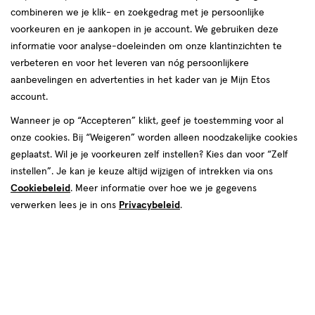
producten
combineren we je klik- en zoekgedrag met je persoonlijke
1+1
toevoegen
toevoegen
voorkeuren en je aankopen in je account. We gebruiken deze
gratis
aan
aan
informatie voor analyse-doeleinden om onze klantinzichten te
verlanglijst
verlanglijst
verbeteren en voor het leveren van nóg persoonlijkere
aanbevelingen en advertenties in het kader van je Mijn Etos
account.
Wanneer je op “Accepteren” klikt, geef je toestemming voor al
onze cookies. Bij “Weigeren” worden alleen noodzakelijke cookies
geplaatst. Wil je je voorkeuren zelf instellen? Kies dan voor “Zelf
€ 21.99
21
.
€ 19.99
19
.
99
99
instellen”. Je kan je keuze altijd wijzigen of intrekken via ons
6 ML
wax
wax
1
wax
wax
stuk
Cookiebeleid
. Meer informatie over hoe we je gegevens
Maybelline New York Lash
Max Factor Masterpiece
Sensational Sky High Waterproof
verwerken lees je in ons
Privacybeleid
.
Waterproof Mascara 001 Black
Mascara Zwart
+8
Toevoegen
Toevoegen
1
2
verhoog aantal met één
,
Limiet bereikt.
verhoog aanta
Je kan m
Mijn
Etos
toevoegen
toevoegen