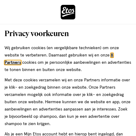
ga
Voor 22:00 uur besteld,
morgen in huis
naar
de
Menu
hoofd
Zoeken
Privacy voorkeuren
content
›
›
ga
Interactie
naar
Wij gebruiken cookies (en vergelijkbare technieken) om onze
Je
Aanbiedingen
Mijn Etos voordelen
10% Etos merk korting
met
de
website te verbeteren. Daarnaast gebruiken wij en onze
8
bent
10% Etos merk korting
dit
zoekbalk
Partners
cookies om je persoonlijke aanbevelingen en advertenties
ers
Weleda
hier:
veld
ga
te tonen binnen en buiten onze website.
opent
naar
Met deze cookies verzamelen wij en onze Partners informatie over
een
de
je klik- en zoekgedrag binnen onze website. Onze Partners
Filteren
(7)
Sorteer
1
volledig
footer
verzamelen mogelijk ook informatie over je klik- en zoekgedrag
venster
buiten onze website. Hiermee kunnen we de website en app, onze
met
aanbevelingen en advertenties aanpassen aan je interesses. Zoek
geavanceerde
Grijs
je bijvoorbeeld op shampoo, dan kun je een advertentie over
zoekopties
shampoo te zien krijgen.
producten
Als je een Mijn Etos account hebt en hierop bent ingelogd, dan