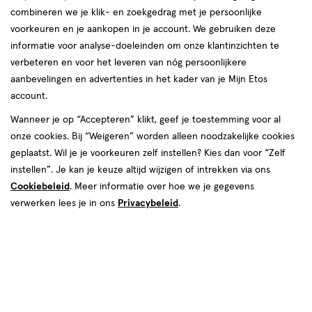
Mijn
Etos
Mijn
Etos
toevoegen
toevoegen
combineren we je klik- en zoekgedrag met je persoonlijke
10%
10%
aan
aan
voorkeuren en je aankopen in je account. We gebruiken deze
korting
korting
verlanglijst
verlanglijst
informatie voor analyse-doeleinden om onze klantinzichten te
verbeteren en voor het leveren van nóg persoonlijkere
aanbevelingen en advertenties in het kader van je Mijn Etos
account.
Wanneer je op “Accepteren” klikt, geef je toestemming voor al
onze cookies. Bij “Weigeren” worden alleen noodzakelijke cookies
van € 3.99 voor € 3.59
3
.
van € 3.99 v
3
.
3
.
99
59
3
.
99
59
geplaatst. Wil je je voorkeuren zelf instellen? Kies dan voor “Zelf
1,5
1 stuk
2,5
1 stuk
1,5,
2,5,
instellen”. Je kan je keuze altijd wijzigen of intrekken via ons
Etos Leesbril Glanzend
Etos Leesbril Glanzend
Grijs/Beige +1.5
Grijs/Beige +2.5
Cookiebeleid
. Meer informatie over hoe we je gegevens
verwerken lees je in ons
Privacybeleid
.
Toevoegen
Toevoegen
1
1
verhoog aantal met één
,
Bijna uitverkocht!
verhoog aanta
Er zi
Bijna uitverkocht
Bijna uitverkocht
Mijn
Etos
Mijn
Etos
toevoegen
toevoegen
10%
10%
aan
aan
korting
korting