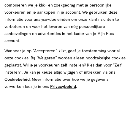
Check
combineren we je klik- en zoekgedrag met je persoonlijke
voorkeuren en je aankopen in je account. We gebruiken deze
Algemeen
informatie voor analyse-doeleinden om onze klantinzichten te
verbeteren en voor het leveren van nóg persoonlijkere
Hier lees je alles over topics die te maken hebben met gezondheid
aanbevelingen en advertenties in het kader van je Mijn Etos
zoals stomen, melatonine en het noodpakket.
account.
Wanneer je op “Accepteren” klikt, geef je toestemming voor al
onze cookies. Bij “Weigeren” worden alleen noodzakelijke cookies
geplaatst. Wil je je voorkeuren zelf instellen? Kies dan voor “Zelf
instellen”. Je kan je keuze altijd wijzigen of intrekken via ons
Cookiebeleid
. Meer informatie over hoe we je gegevens
verwerken lees je in ons
Privacybeleid
.