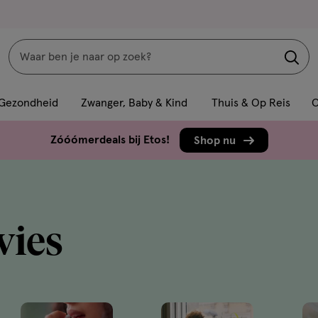
Zoeken
Interactie
met
Gezondheid
Zwanger, Baby & Kind
Thuis & Op Reis
C
dit
veld
Zóóómerdeals bij Etos!
Shop nu
opent
een
volledig
venster
vies
met
geavanceerde
zoekopties