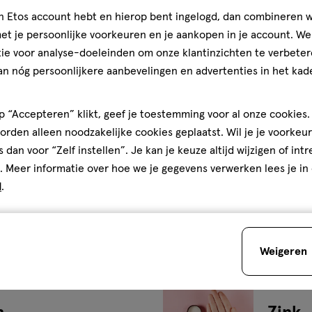
jn Etos account hebt en hierop bent ingelogd, dan combineren w
t je persoonlijke voorkeuren en je aankopen in je account. W
ie voor analyse-doeleinden om onze klantinzichten te verbeter
Minerale
an nóg persoonlijkere aanbevelingen en advertenties in het kade
Kali
 “Accepteren” klikt, geef je toestemming voor al onze cookies. 
?
rden alleen noodzakelijke cookies geplaatst. Wil je je voorkeur
s dan voor “Zelf instellen”. Je kan je keuze altijd wijzigen of int
. Meer informatie over hoe we je gegevens verwerken lees je in
Minerale
d
.
Natri
waaro
nodig
Weigeren
Minerale