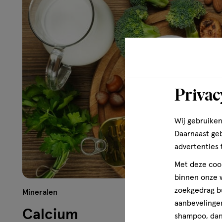
Privac
Wij gebruiken
Daarnaast ge
advertenties 
Met deze cook
binnen onze w
zoekgedrag b
Mineralen
aanbevelingen
Calcium
shampoo, dan 