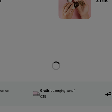
n
Zink
ten en
Gratis
bezorging vanaf
€35