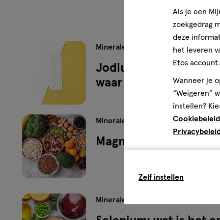
Als je een Mi
zoekgedrag me
deze informat
Mineralen
het leveren v
Etos account.
Jodium: wat is het en
Wanneer je op
waar is het goed voor
“Weigeren” wo
instellen? Kie
Cookiebeleid
Mineralen
Privacybelei
Magnesium
Zelf instellen
Mineralen