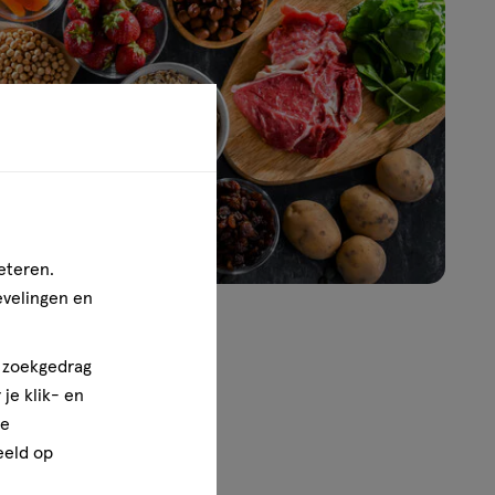
eteren.
evelingen en
n zoekgedrag
je klik- en
ze
eeld op