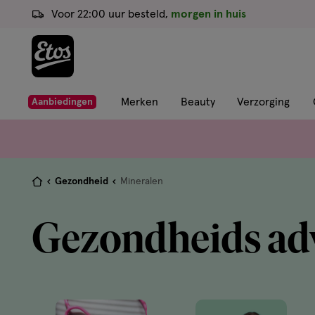
ga
Voor 22:00 uur besteld,
morgen in huis
naar
de
hoofd
content
ga
Merken
Beauty
Verzorging
Aanbiedingen
naar
de
zoekbalk
ga
Je
Gezondheid
Mineralen
naar
bent
de
hier:
Gezondheids ad
footer