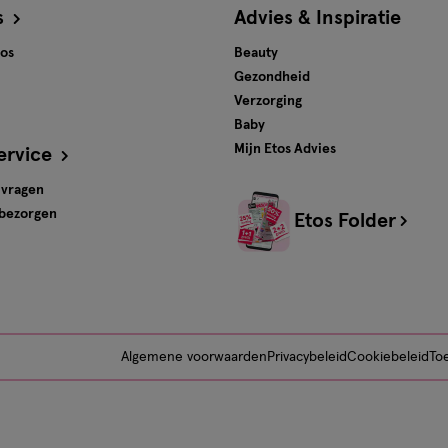
s
Advies & Inspiratie
tos
Beauty
Gezondheid
Verzorging
Baby
Mijn Etos Advies
ervice
 vragen
 bezorgen
Etos Folder
Algemene voorwaarden
Privacybeleid
Cookiebeleid
Toe