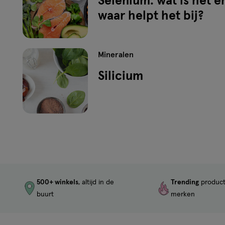
Selenium: wat is het e
waar helpt het bij?
Mineralen
Silicium
500+ winkels
, altijd in de
Trending
produc
buurt
merken