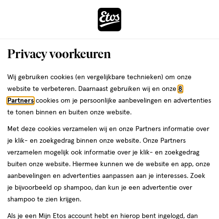
ga
Voor 22:00 uur besteld,
morgen in huis
naar
de
Menu
hoofd
Zoeken
Privacy voorkeuren
content
›
›
ga
Interactie
naar
Wij gebruiken cookies (en vergelijkbare technieken) om onze
Zóóómerdeals bij Etos!
Shop nu
met
de
website te verbeteren. Daarnaast gebruiken wij en onze
8
dit
zoekbalk
Partners
cookies om je persoonlijke aanbevelingen en advertenties
ers
Weleda
Je
Algemeen
veld
ga
te tonen binnen en buiten onze website.
bent
Noodpakket zelf
opent
naar
hier:
Met deze cookies verzamelen wij en onze Partners informatie over
een
de
samenstellen? Zo ben je
je klik- en zoekgedrag binnen onze website. Onze Partners
volledig
footer
verzamelen mogelijk ook informatie over je klik- en zoekgedrag
venster
goed voorbereid!
buiten onze website. Hiermee kunnen we de website en app, onze
met
aanbevelingen en advertenties aanpassen aan je interesses. Zoek
geavanceerde
je bijvoorbeeld op shampoo, dan kun je een advertentie over
zoekopties
shampoo te zien krijgen.
Etos
Als je een Mijn Etos account hebt en hierop bent ingelogd, dan