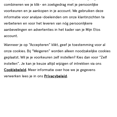
Check
combineren we je klik- en zoekgedrag met je persoonlijke
voorkeuren en je aankopen in je account. We gebruiken deze
Stop met Roken
informatie voor analyse-doeleinden om onze klantinzichten te
verbeteren en voor het leveren van nóg persoonlijkere
Wil je stoppen met roken? Etos begrijpt hoe lastig dat kan zijn.
aanbevelingen en advertenties in het kader van je Mijn Etos
Daarom vertellen wij je hoe je stoppen met roken aanpakt én
account.
volhoudt.
Wanneer je op “Accepteren” klikt, geef je toestemming voor al
onze cookies. Bij “Weigeren” worden alleen noodzakelijke cookies
geplaatst. Wil je je voorkeuren zelf instellen? Kies dan voor “Zelf
instellen”. Je kan je keuze altijd wijzigen of intrekken via ons
Cookiebeleid
. Meer informatie over hoe we je gegevens
verwerken lees je in ons
Privacybeleid
.