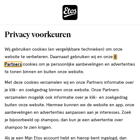
ga
Voor 22:00 uur besteld,
morgen in huis
naar
de
Menu
hoofd
Zoeken
Privacy voorkeuren
content
›
›
ga
Interactie
naar
Wij gebruiken cookies (en vergelijkbare technieken) om onze
Zóóómerdeals bij Etos!
Shop nu
met
de
website te verbeteren. Daarnaast gebruiken wij en onze
8
dit
zoekbalk
Partners
cookies om je persoonlijke aanbevelingen en advertenties
ers
Weleda
Je
Gezondheid
veld
ga
te tonen binnen en buiten onze website.
bent
opent
Gezondheids advies
naar
hier:
Met deze cookies verzamelen wij en onze Partners informatie over
een
de
je klik- en zoekgedrag binnen onze website. Onze Partners
volledig
footer
verzamelen mogelijk ook informatie over je klik- en zoekgedrag
venster
buiten onze website. Hiermee kunnen we de website en app, onze
met
aanbevelingen en advertenties aanpassen aan je interesses. Zoek
geavanceerde
je bijvoorbeeld op shampoo, dan kun je een advertentie over
zoekopties
shampoo te zien krijgen.
Actueel
Etos Mijn
Vitamines
Stop met
Zi
Gezondheid
Roken
Als je een Mijn Etos account hebt en hierop bent ingelogd, dan