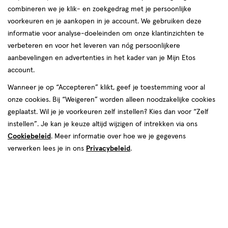
Check
combineren we je klik- en zoekgedrag met je persoonlijke
voorkeuren en je aankopen in je account. We gebruiken deze
Intimiteit
informatie voor analyse-doeleinden om onze klantinzichten te
verbeteren en voor het leveren van nóg persoonlijkere
Iedere vrouw heeft wel eens last van intieme ongemakken, of dit
aanbevelingen en advertenties in het kader van je Mijn Etos
nu komt door de overgang of dat het vaginale klachten zijn. Etos
account.
staat voor je klaar!
Wanneer je op “Accepteren” klikt, geef je toestemming voor al
onze cookies. Bij “Weigeren” worden alleen noodzakelijke cookies
geplaatst. Wil je je voorkeuren zelf instellen? Kies dan voor “Zelf
instellen”. Je kan je keuze altijd wijzigen of intrekken via ons
Cookiebeleid
. Meer informatie over hoe we je gegevens
verwerken lees je in ons
Privacybeleid
.
Intimiteit
Hoe gebruik je een menstruatiecup?