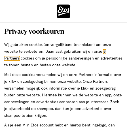
ga
Voor 22:00 uur besteld,
morgen in huis
naar
de
Menu
hoofd
Zoeken
Privacy voorkeuren
content
›
›
ga
Interactie
naar
Wij gebruiken cookies (en vergelijkbare technieken) om onze
Zóóómerdeals bij Etos!
Shop nu
met
de
website te verbeteren. Daarnaast gebruiken wij en onze
8
dit
zoekbalk
Partners
cookies om je persoonlijke aanbevelingen en advertenties
ers
Weleda
Je
Gezondheid
veld
ga
te tonen binnen en buiten onze website.
bent
opent
Gezondheids advies
naar
hier:
Met deze cookies verzamelen wij en onze Partners informatie over
een
de
je klik- en zoekgedrag binnen onze website. Onze Partners
volledig
footer
verzamelen mogelijk ook informatie over je klik- en zoekgedrag
venster
buiten onze website. Hiermee kunnen we de website en app, onze
met
aanbevelingen en advertenties aanpassen aan je interesses. Zoek
geavanceerde
je bijvoorbeeld op shampoo, dan kun je een advertentie over
zoekopties
shampoo te zien krijgen.
Actueel
Etos Mijn
Vitamines
Stop met
Zi
Gezondheid
Roken
Als je een Mijn Etos account hebt en hierop bent ingelogd, dan