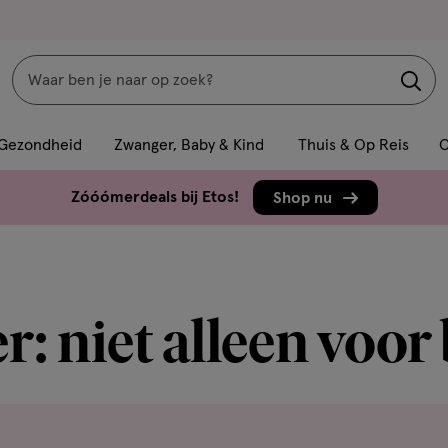
Zoeken
Interactie
met
Gezondheid
Zwanger, Baby & Kind
Thuis & Op Reis
C
dit
veld
Zóóómerdeals bij Etos!
Shop nu
opent
een
volledig
venster
: niet alleen voor
met
geavanceerde
zoekopties