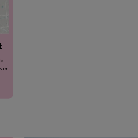
t
de
s en