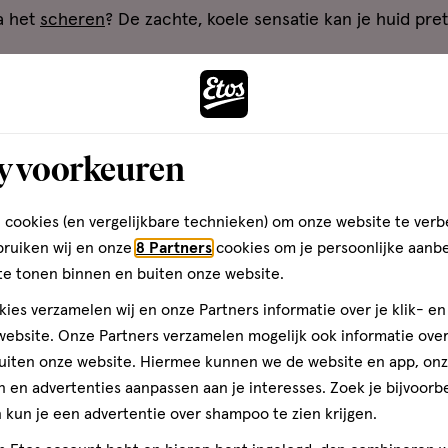
a het
scheren
? De zachte, koele sensatie kan je huid pre
ij zweetplekken en zweetvoeten
en buiten of een spannende date? Allemaal situaties waar
y voorkeuren
odorant
helpt goed tegen geurtjes, maar houdt vaak de o
 talkpoeder op je oksels voordat je deo opspuit. Dan goo
 zweetvoeten hebt, kan je talkpoeder in je schoenen stroo
 cookies (en vergelijkbare technieken) om onze website te verb
bruiken wij en onze
8 Partners
cookies om je persoonlijke aanb
te tonen binnen en buiten onze website.
oor je haar
ies verzamelen wij en onze Partners informatie over je klik- e
ebsite. Onze Partners verzamelen mogelijk ook informatie over 
, föhnen en dan nog afstylen met
haarlak
. Soms kan de u
uiten onze website. Hiermee kunnen we de website en app, on
etje talkpoeder tegen de haaraanzet word je haar stugg
 en advertenties aanpassen aan je interesses. Zoek je bijvoorb
 poeder je haar minder vet. Hou het met wat haarlak een 
kun je een advertentie over shampoo te zien krijgen.
 föhn.