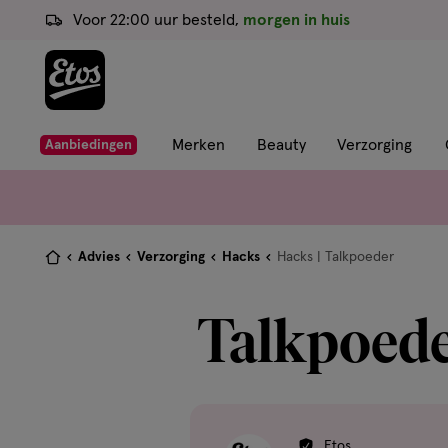
ga
Voor 22:00 uur besteld,
morgen in huis
naar
de
hoofd
content
ga
Merken
Beauty
Verzorging
Aanbiedingen
naar
de
zoekbalk
ga
Je
Advies
Verzorging
Hacks
Hacks | Talkpoeder
naar
bent
de
hier:
Talkpoeder
footer
Etos