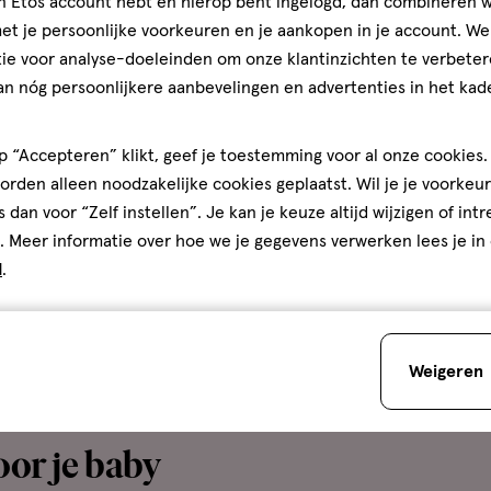
jn Etos account hebt en hierop bent ingelogd, dan combineren w
t je persoonlijke voorkeuren en je aankopen in je account. W
ij schuren
ie voor analyse-doeleinden om onze klantinzichten te verbeter
an nóg persoonlijkere aanbevelingen en advertenties in het kade
es staan gelijk aan schurende dijen. Niet iedereen hee
lend zijn. Dit is niks om je voor te schamen en heeft echt
 “Accepteren” klikt, geef je toestemming voor al onze cookies. 
eze schuurplekken dat leuke rokje in de kast liggen? Niks 
rden alleen noodzakelijke cookies geplaatst. Wil je je voorkeur
eder tussen de benen en gaan!
s dan voor “Zelf instellen”. Je kan je keuze altijd wijzigen of int
. Meer informatie over hoe we je gegevens verwerken lees je in
op
d
.
mpers na het opbrengen van de eerste laag
mascara
. Doe
ange wimpers zijn een feit! Tip: gebruik een
oogschaduw
o
Weigeren
 nemen tijdens het poederen. Daar maak je het verschil. 
oor je baby