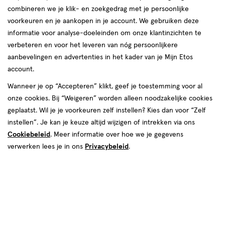
Wil jij je kleintje aanmelden voor zijn of haar
combineren we je klik- en zoekgedrag met je persoonlijke
eerste zwemles, maar weet je niet waar je moet
voorkeuren en je aankopen in je account. We gebruiken deze
informatie voor analyse-doeleinden om onze klantinzichten te
beginnen? Je bent zeker niet de enige! Of je nu
verbeteren en voor het leveren van nóg persoonlijkere
twijfelt of je kind echt klaar is voor zwemles, je
aanbevelingen en advertenties in het kader van je Mijn Etos
afvraagt wat je moet meenemen of je zorgen
account.
maakt over watervrees: in dit artikel
Wanneer je op “Accepteren” klikt, geef je toestemming voor al
beantwoorden we alle vragen die je hebt. Lees
onze cookies. Bij “Weigeren” worden alleen noodzakelijke cookies
snel verder en ontdek hoe je jouw kleintje kan
geplaatst. Wil je je voorkeuren zelf instellen? Kies dan voor “Zelf
klaarstomen voor de eerste zwemles!
instellen”. Je kan je keuze altijd wijzigen of intrekken via ons
Cookiebeleid
. Meer informatie over hoe we je gegevens
verwerken lees je in ons
Privacybeleid
.