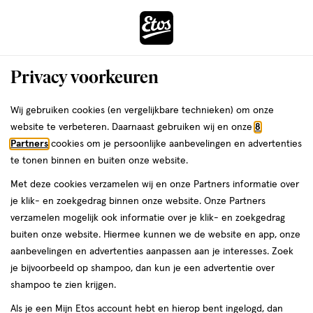
ga
Voor 22:00 uur besteld,
morgen in huis
naar
de
Menu
hoofd
Zoeken
Privacy voorkeuren
content
›
›
ga
Interactie
naar
Wij gebruiken cookies (en vergelijkbare technieken) om onze
Zóóómerdeals bij Etos!
Shop nu
met
de
website te verbeteren. Daarnaast gebruiken wij en onze
8
dit
zoekbalk
Partners
cookies om je persoonlijke aanbevelingen en advertenties
ers
Weleda
Je
Kind
veld
ga
te tonen binnen en buiten onze website.
bent
Eerste zwemles: alles wat
opent
naar
hier:
Met deze cookies verzamelen wij en onze Partners informatie over
een
de
je moet weten
je klik- en zoekgedrag binnen onze website. Onze Partners
volledig
footer
verzamelen mogelijk ook informatie over je klik- en zoekgedrag
venster
buiten onze website. Hiermee kunnen we de website en app, onze
met
aanbevelingen en advertenties aanpassen aan je interesses. Zoek
geavanceerde
je bijvoorbeeld op shampoo, dan kun je een advertentie over
zoekopties
Etos
shampoo te zien krijgen.
Laatste update
23 januari 2025
Als je een Mijn Etos account hebt en hierop bent ingelogd, dan