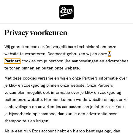
ga
Vandaag besteld, maandag in huis
naar
de
Menu
hoofd
Zoeken
Privacy voorkeuren
content
›
›
ga
Interactie
naar
Wij gebruiken cookies (en vergelijkbare technieken) om onze
Zóóómerdeals bij Etos!
Shop nu
met
de
website te verbeteren. Daarnaast gebruiken wij en onze
8
dit
zoekbalk
Partners
cookies om je persoonlijke aanbevelingen en advertenties
ers
Weleda
veld
ga
te tonen binnen en buiten onze website.
opent
naar
Met deze cookies verzamelen wij en onze Partners informatie over
een
de
je klik- en zoekgedrag binnen onze website. Onze Partners
volledig
footer
verzamelen mogelijk ook informatie over je klik- en zoekgedrag
venster
buiten onze website. Hiermee kunnen we de website en app, onze
met
aanbevelingen en advertenties aanpassen aan je interesses. Zoek
geavanceerde
je bijvoorbeeld op shampoo, dan kun je een advertentie over
zoekopties
shampoo te zien krijgen.
Als je een Mijn Etos account hebt en hierop bent ingelogd, dan