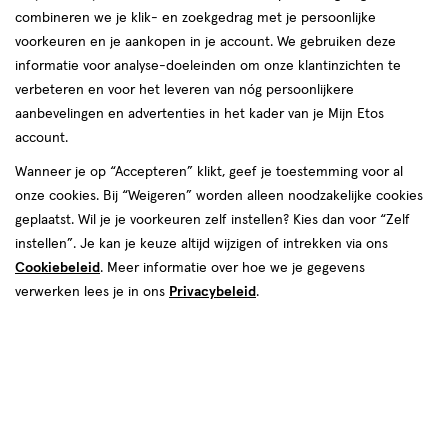
combineren we je klik- en zoekgedrag met je persoonlijke
voorkeuren en je aankopen in je account. We gebruiken deze
informatie voor analyse-doeleinden om onze klantinzichten te
Gonorroe
verbeteren en voor het leveren van nóg persoonlijkere
aanbevelingen en advertenties in het kader van je Mijn Etos
account.
Wanneer je op “Accepteren” klikt, geef je toestemming voor al
onze cookies. Bij “Weigeren” worden alleen noodzakelijke cookies
geplaatst. Wil je je voorkeuren zelf instellen? Kies dan voor “Zelf
Heb je na een vrijpartij opeens erge last van pijn bij het plassen?
instellen”. Je kan je keuze altijd wijzigen of intrekken via ons
Of heb je last van vreemde afscheiding, nadat je seks hebt
Cookiebeleid
. Meer informatie over hoe we je gegevens
gehad? Misschien heb je gonorroe opgelopen. Wil je weten wat
verwerken lees je in ons
Privacybeleid
.
gonorroe is, wat de symptomen zijn en wanneer je naar de
huisarts moet? Lees dan verder.
Wat is gonorroe?
Gonorroe is een geslachtsziekte (
soa
) die veroorzaakt wordt door
een bacterie die zich kan hechten aan het slijmvlies van de vagina