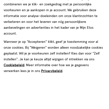
verlanglijst
verlanglijst
combineren we je klik- en zoekgedrag met je persoonlijke
voorkeuren en je aankopen in je account. We gebruiken deze
informatie voor analyse-doeleinden om onze klantinzichten te
verbeteren en voor het leveren van nóg persoonlijkere
aanbevelingen en advertenties in het kader van je Mijn Etos
account.
€ 25.95
25
.
€ 25.95
25
.
95
95
40
crème
40
crème
crème
Wanneer je op “Accepteren” klikt, geef je toestemming voor al
crème
ML
ML
onze cookies. Bij “Weigeren” worden alleen noodzakelijke cookies
La Roche-Posay Hydraphase BB
La Roche-Posay Hydraphase BB
geplaatst. Wil je je voorkeuren zelf instellen? Kies dan voor “Zelf
Crème Medium 40 ML
Crème Licht 40 ML
instellen”. Je kan je keuze altijd wijzigen of intrekken via ons
Toevoegen
1
Stuur
bericht
Cookiebeleid
. Meer informatie over hoe we je gegevens
verhoog aantal met één
,
Bijna uitverkocht!
Er zi
verwerken lees je in ons
Privacybeleid
.
Gratis
bezorging vanaf €35
2
van
2