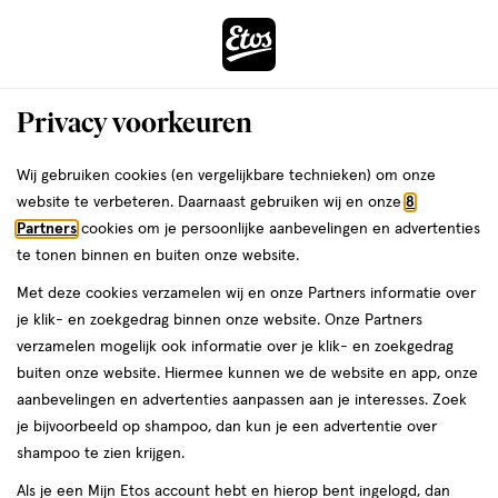
ga
Voor 22:00 uur besteld,
morgen in huis
naar
de
Menu
hoofd
Zoeken
Privacy voorkeuren
content
›
›
ga
Interactie
naar
Wij gebruiken cookies (en vergelijkbare technieken) om onze
Je
Verzorging
Dermacare
La Roche-Posay
Make-up
met
de
website te verbeteren. Daarnaast gebruiken wij en onze
8
bent
La Roche-Posay Make-up
dit
zoekbalk
Partners
cookies om je persoonlijke aanbevelingen en advertenties
ers
Weleda
hier:
veld
ga
te tonen binnen en buiten onze website.
opent
naar
Met deze cookies verzamelen wij en onze Partners informatie over
een
de
je klik- en zoekgedrag binnen onze website. Onze Partners
Filteren
(2)
Sorteer
volledig
footer
verzamelen mogelijk ook informatie over je klik- en zoekgedrag
venster
buiten onze website. Hiermee kunnen we de website en app, onze
met
aanbevelingen en advertenties aanpassen aan je interesses. Zoek
geavanceerde
producten
Bijna uitverkocht
je bijvoorbeeld op shampoo, dan kun je een advertentie over
zoekopties
shampoo te zien krijgen.
toevoegen
toevoegen
aan
aan
Als je een Mijn Etos account hebt en hierop bent ingelogd, dan