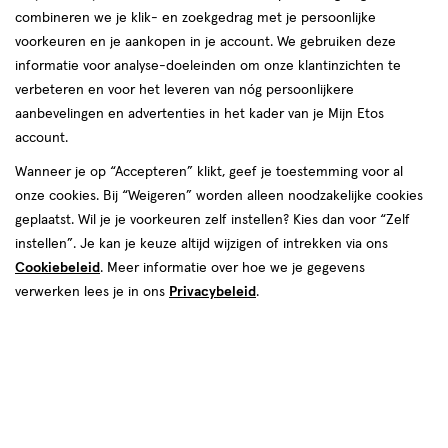
Het is elke avond vaste prik: na het verwijderen
combineren we je klik- en zoekgedrag met je persoonlijke
van je make-up éven checken of er al nieuwe
voorkeuren en je aankopen in je account. We gebruiken deze
informatie voor analyse-doeleinden om onze klantinzichten te
zwarte of witte puntjes zijn opgedoken op je
verbeteren en voor het leveren van nóg persoonlijkere
neus! Maar hoe ontstaan die mee-eters
aanbevelingen en advertenties in het kader van je Mijn Etos
eigenlijk, en nog belangrijker: wat ka n je ertegen
account.
doen? Wij vertellen je alles wat je moet weten!
Wanneer je op “Accepteren” klikt, geef je toestemming voor al
onze cookies. Bij “Weigeren” worden alleen noodzakelijke cookies
geplaatst. Wil je je voorkeuren zelf instellen? Kies dan voor “Zelf
instellen”. Je kan je keuze altijd wijzigen of intrekken via ons
Cookiebeleid
. Meer informatie over hoe we je gegevens
verwerken lees je in ons
Privacybeleid
.