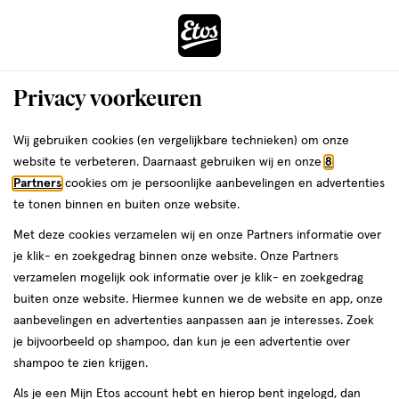
ga
Voor 22:00 uur besteld, maandag in huis
naar
de
Menu
hoofd
Zoeken
Privacy voorkeuren
content
›
›
ga
Interactie
naar
Wij gebruiken cookies (en vergelijkbare technieken) om onze
Zóóómerdeals bij Etos!
Shop nu
met
de
website te verbeteren. Daarnaast gebruiken wij en onze
8
dit
zoekbalk
Partners
cookies om je persoonlijke aanbevelingen en advertenties
ers
Weleda
Je
Huidproblemen
veld
ga
te tonen binnen en buiten onze website.
bent
Mee-eters: hoe kom je er
opent
naar
hier:
Met deze cookies verzamelen wij en onze Partners informatie over
een
de
van af?
je klik- en zoekgedrag binnen onze website. Onze Partners
volledig
footer
verzamelen mogelijk ook informatie over je klik- en zoekgedrag
venster
buiten onze website. Hiermee kunnen we de website en app, onze
met
aanbevelingen en advertenties aanpassen aan je interesses. Zoek
geavanceerde
je bijvoorbeeld op shampoo, dan kun je een advertentie over
zoekopties
Etos
shampoo te zien krijgen.
Laatste update
23 juli 2025
Als je een Mijn Etos account hebt en hierop bent ingelogd, dan