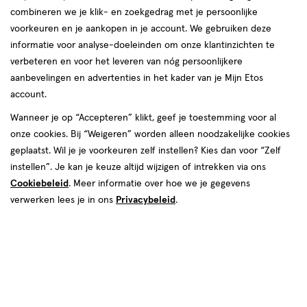
combineren we je klik- en zoekgedrag met je persoonlijke
Roze
voorkeuren en je aankopen in je account. We gebruiken deze
informatie voor analyse-doeleinden om onze klantinzichten te
producten
verbeteren en voor het leveren van nóg persoonlijkere
1+1
1+1
aanbevelingen en advertenties in het kader van je Mijn Etos
toevoegen
toevoegen
gratis
gratis
account.
aan
aan
verlanglijst
verlanglijst
Wanneer je op “Accepteren” klikt, geef je toestemming voor al
onze cookies. Bij “Weigeren” worden alleen noodzakelijke cookies
geplaatst. Wil je je voorkeuren zelf instellen? Kies dan voor “Zelf
instellen”. Je kan je keuze altijd wijzigen of intrekken via ons
Cookiebeleid
. Meer informatie over hoe we je gegevens
verwerken lees je in ons
Privacybeleid
.
€ 5.99
5
.
€ 5.99
5
.
99
99
8 GR
lak
1 stuk
lak
lak
lak
Rimmel London 60 Seconds
Rimmel London 60 Seconds
SuperShine Nagellak 430
SuperShine Nagellak 235 Preppy
Coralicious 8 ML
In Pink 8 ML
+14
+14
Toevoegen
Toevoegen
2
2
verhoog aantal met één
,
Bijna uitverkocht!
verhoog aanta
Er zi