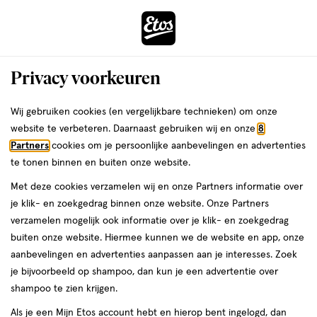
ga
Voor 22:00 uur besteld,
morgen in huis
naar
de
Menu
hoofd
Zoeken
Privacy voorkeuren
content
›
›
ga
Interactie
naar
Wij gebruiken cookies (en vergelijkbare technieken) om onze
Je
Beauty
Make-up
met
de
website te verbeteren. Daarnaast gebruiken wij en onze
8
bent
Make-up Roze
dit
zoekbalk
Partners
cookies om je persoonlijke aanbevelingen en advertenties
ers
Weleda
hier:
veld
ga
te tonen binnen en buiten onze website.
opent
naar
Oogmake-up
Lipmake-up
Gezichtsmake-up
Wenkbrauwmake-
Met deze cookies verzamelen wij en onze Partners informatie over
een
de
je klik- en zoekgedrag binnen onze website. Onze Partners
volledig
footer
verzamelen mogelijk ook informatie over je klik- en zoekgedrag
venster
buiten onze website. Hiermee kunnen we de website en app, onze
met
aanbevelingen en advertenties aanpassen aan je interesses. Zoek
geavanceerde
je bijvoorbeeld op shampoo, dan kun je een advertentie over
zoekopties
Filteren
(422)
Sorteer
1
shampoo te zien krijgen.
Als je een Mijn Etos account hebt en hierop bent ingelogd, dan