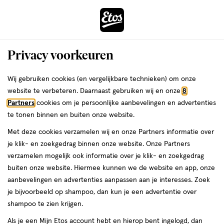
ga
Voor 22:00 uur besteld,
morgen in huis
naar
de
Menu
hoofd
Zoeken
Privacy voorkeuren
content
›
›
ga
Interactie
naar
Wij gebruiken cookies (en vergelijkbare technieken) om onze
:
Geen resultaten voor
met
de
website te verbeteren. Daarnaast gebruiken wij en onze
8
dit
zoekbalk
Partners
cookies om je persoonlijke aanbevelingen en advertenties
ers
Weleda
veld
ga
te tonen binnen en buiten onze website.
opent
producten
naar
Met deze cookies verzamelen wij en onze Partners informatie over
een
Controleer de spelling of probeer een andere zoekopdracht.
de
je klik- en zoekgedrag binnen onze website. Onze Partners
volledig
footer
verzamelen mogelijk ook informatie over je klik- en zoekgedrag
Waar ben je naar op zoek?
venster
buiten onze website. Hiermee kunnen we de website en app, onze
met
aanbevelingen en advertenties aanpassen aan je interesses. Zoek
geavanceerde
je bijvoorbeeld op shampoo, dan kun je een advertentie over
zoekopties
shampoo te zien krijgen.
Als je een Mijn Etos account hebt en hierop bent ingelogd, dan