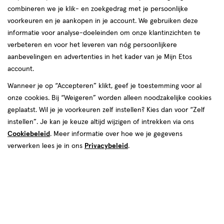
Snel shoppen
combineren we je klik- en zoekgedrag met je persoonlijke
voorkeuren en je aankopen in je account. We gebruiken deze
informatie voor analyse-doeleinden om onze klantinzichten te
Aanbiedingen
Beauty
verbeteren en voor het leveren van nóg persoonlijkere
aanbevelingen en advertenties in het kader van je Mijn Etos
account.
Lichaams­verzorging
Gezichts­verzorging
Wanneer je op “Accepteren” klikt, geef je toestemming voor al
onze cookies. Bij “Weigeren” worden alleen noodzakelijke cookies
geplaatst. Wil je je voorkeuren zelf instellen? Kies dan voor “Zelf
Zwanger, Baby & Kind
Cadeaus
instellen”. Je kan je keuze altijd wijzigen of intrekken via ons
Cookiebeleid
. Meer informatie over hoe we je gegevens
verwerken lees je in ons
Privacybeleid
.
Gezondheid
Mond­hygiëne
Vitamines