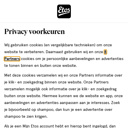
ga
Voor 22:00 uur besteld, maandag in huis
naar
de
Menu
hoofd
Zoeken
Privacy voorkeuren
content
›
›
ga
Interactie
naar
Wij gebruiken cookies (en vergelijkbare technieken) om onze
Je
Zwanger, Baby & Kind
Verschonen
Luierbroekjes
met
de
website te verbeteren. Daarnaast gebruiken wij en onze
8
bent
Luierbroekjes Maat 5 -
dit
zoekbalk
Partners
cookies om je persoonlijke aanbevelingen en advertenties
ers
Weleda
hier:
veld
ga
te tonen binnen en buiten onze website.
Junior
opent
naar
Met deze cookies verzamelen wij en onze Partners informatie over
een
de
je klik- en zoekgedrag binnen onze website. Onze Partners
volledig
footer
verzamelen mogelijk ook informatie over je klik- en zoekgedrag
venster
buiten onze website. Hiermee kunnen we de website en app, onze
met
aanbevelingen en advertenties aanpassen aan je interesses. Zoek
geavanceerde
je bijvoorbeeld op shampoo, dan kun je een advertentie over
zoekopties
Filteren
(12)
Sorteer
shampoo te zien krijgen.
Als je een Mijn Etos account hebt en hierop bent ingelogd, dan