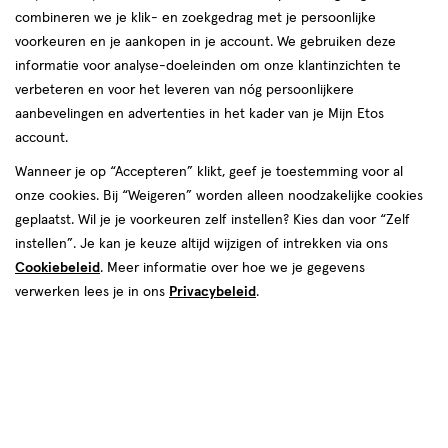
combineren we je klik- en zoekgedrag met je persoonlijke
producten
voorkeuren en je aankopen in je account. We gebruiken deze
informatie voor analyse-doeleinden om onze klantinzichten te
50%
3 voor
toevoegen
toevoegen
00
korting
25.
verbeteren en voor het leveren van nóg persoonlijkere
aan
aan
aanbevelingen en advertenties in het kader van je Mijn Etos
verlanglijst
verlanglijst
account.
Wanneer je op “Accepteren” klikt, geef je toestemming voor al
onze cookies. Bij “Weigeren” worden alleen noodzakelijke cookies
geplaatst. Wil je je voorkeuren zelf instellen? Kies dan voor “Zelf
instellen”. Je kan je keuze altijd wijzigen of intrekken via ons
van € 68.29 voor € 34.14
34
.
€ 9.99
9
.
68
.
29
14
99
Cookiebeleid
. Meer informatie over hoe we je gegevens
Maat
102
Maat
40
Maat
Maat
5
stuks
5
stuks
verwerken lees je in ons
Privacybeleid
.
5,
5,
Pampers Baby Dry Pants
Etos Luierbroekjes Junior Maat 5
Voordeelbox Luierbroekjes Maat
12-17 kg Value Pack 40 stuks
5 11-17 kg 102 stuks
Bekijk alle varianten (10)
Bekijk alle varianten (11)
Toevoegen
Toevoegen
1
3
verhoog aantal met één
,
Limiet bereikt.
verhoog aanta
Je kan m