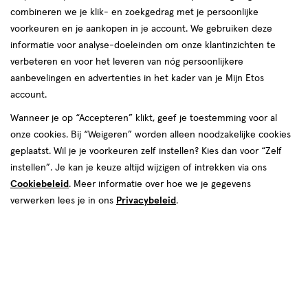
combineren we je klik- en zoekgedrag met je persoonlijke
voorkeuren en je aankopen in je account. We gebruiken deze
informatie voor analyse-doeleinden om onze klantinzichten te
Selecteer een categorie
verbeteren en voor het leveren van nóg persoonlijkere
aanbevelingen en advertenties in het kader van je Mijn Etos
account.
Veelgestelde vragen
Wanneer je op “Accepteren” klikt, geef je toestemming voor al
onze cookies. Bij “Weigeren” worden alleen noodzakelijke cookies
Hoe kan ik mijn bestelling retourneren?
geplaatst. Wil je je voorkeuren zelf instellen? Kies dan voor “Zelf
instellen”. Je kan je keuze altijd wijzigen of intrekken via ons
Wat zijn de bezorgopties?
Cookiebeleid
. Meer informatie over hoe we je gegevens
verwerken lees je in ons
Privacybeleid
.
Wanneer wordt mijn bestelling bezorgd?
Wat is het saldo op mijn cadeaukaart?
Mijn bestelling is niet compleet geleverd, wanneer
ontvang ik de rest?