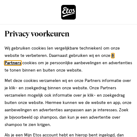
ga
Voor 22:00 uur besteld,
morgen in huis
naar
de
Menu
hoofd
Zoeken
Privacy voorkeuren
content
›
›
ga
Interactie
naar
Wij gebruiken cookies (en vergelijkbare technieken) om onze
met
de
Waar kunnen we je mee
website te verbeteren. Daarnaast gebruiken wij en onze
8
dit
zoekbalk
Partners
cookies om je persoonlijke aanbevelingen en advertenties
ers
Weleda
veld
helpen?
ga
te tonen binnen en buiten onze website.
opent
naar
Met deze cookies verzamelen wij en onze Partners informatie over
een
de
je klik- en zoekgedrag binnen onze website. Onze Partners
volledig
footer
verzamelen mogelijk ook informatie over je klik- en zoekgedrag
venster
buiten onze website. Hiermee kunnen we de website en app, onze
met
aanbevelingen en advertenties aanpassen aan je interesses. Zoek
geavanceerde
je bijvoorbeeld op shampoo, dan kun je een advertentie over
zoekopties
shampoo te zien krijgen.
Als je een Mijn Etos account hebt en hierop bent ingelogd, dan