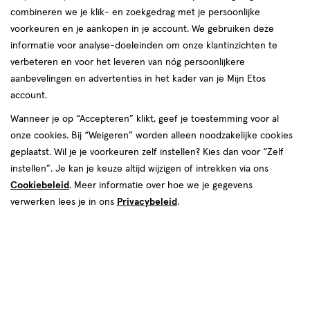
combineren we je klik- en zoekgedrag met je persoonlijke
voorkeuren en je aankopen in je account. We gebruiken deze
informatie voor analyse-doeleinden om onze klantinzichten te
verbeteren en voor het leveren van nóg persoonlijkere
aanbevelingen en advertenties in het kader van je Mijn Etos
account.
Wanneer je op “Accepteren” klikt, geef je toestemming voor al
onze cookies. Bij “Weigeren” worden alleen noodzakelijke cookies
geplaatst. Wil je je voorkeuren zelf instellen? Kies dan voor “Zelf
instellen”. Je kan je keuze altijd wijzigen of intrekken via ons
Cookiebeleid
. Meer informatie over hoe we je gegevens
verwerken lees je in ons
Privacybeleid
.
Ben je toe aan een nieuwe tandenborstel, maar twijfel je tussen
een gewone of een elektrische? Geen zorgen: in dit artikel lees je
welke soorten er zijn, wat de verschillen zijn en welke
tandenborstel je het beste kan gebruiken. Lees snel verder!