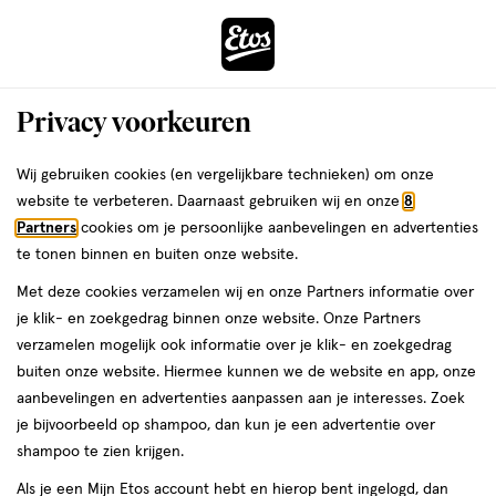
ga
Voor 22:00 uur besteld,
morgen in huis
naar
de
Menu
hoofd
Zoeken
Privacy voorkeuren
content
›
›
ga
Interactie
naar
Wij gebruiken cookies (en vergelijkbare technieken) om onze
Zóóómerdeals bij Etos!
Shop nu
met
de
website te verbeteren. Daarnaast gebruiken wij en onze
8
dit
zoekbalk
Partners
cookies om je persoonlijke aanbevelingen en advertenties
ers
Weleda
Je
Advies
Verzorging
Mondverzorging
veld
ga
te tonen binnen en buiten onze website.
Mondverzorging | Koopadvies tandenborstel
bent
opent
naar
hier:
Met deze cookies verzamelen wij en onze Partners informatie over
een
mondverzorging
advies & inspiratie
de
je klik- en zoekgedrag binnen onze website. Onze Partners
volledig
footer
Beste tandenborstel:
verzamelen mogelijk ook informatie over je klik- en zoekgedrag
venster
buiten onze website. Hiermee kunnen we de website en app, onze
met
hand of elektrisch?
aanbevelingen en advertenties aanpassen aan je interesses. Zoek
geavanceerde
je bijvoorbeeld op shampoo, dan kun je een advertentie over
zoekopties
shampoo te zien krijgen.
Etos
10 min
28 mei 2025
Als je een Mijn Etos account hebt en hierop bent ingelogd, dan