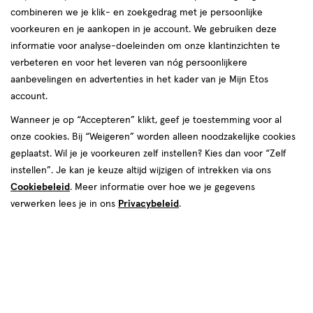
combineren we je klik- en zoekgedrag met je persoonlijke
herkent en wat je kan doen bij aanhoudende
voorkeuren en je aankopen in je account. We gebruiken deze
hoofdpijn bij je kind.Wil je meer weten over
informatie voor analyse-doeleinden om onze klantinzichten te
hoofdpijn bij kinderen? Lees dan verder.
verbeteren en voor het leveren van nóg persoonlijkere
aanbevelingen en advertenties in het kader van je Mijn Etos
account.
Wanneer je op “Accepteren” klikt, geef je toestemming voor al
onze cookies. Bij “Weigeren” worden alleen noodzakelijke cookies
geplaatst. Wil je je voorkeuren zelf instellen? Kies dan voor “Zelf
instellen”. Je kan je keuze altijd wijzigen of intrekken via ons
Cookiebeleid
. Meer informatie over hoe we je gegevens
verwerken lees je in ons
Privacybeleid
.
Hoe herken je hoofdpijn bij