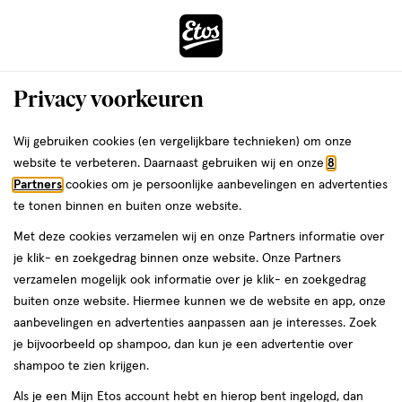
ga
Voor 22:00 uur besteld, maandag in huis
naar
de
Menu
hoofd
Zoeken
Privacy voorkeuren
content
›
›
ga
Interactie
naar
Wij gebruiken cookies (en vergelijkbare technieken) om onze
Zóóómerdeals bij Etos!
Shop nu
met
de
website te verbeteren. Daarnaast gebruiken wij en onze
8
dit
zoekbalk
Partners
cookies om je persoonlijke aanbevelingen en advertenties
ers
Weleda
Je
Pijn
veld
ga
te tonen binnen en buiten onze website.
bent
Hoofdpijn bij kinderen
opent
naar
hier:
Met deze cookies verzamelen wij en onze Partners informatie over
een
de
je klik- en zoekgedrag binnen onze website. Onze Partners
volledig
footer
verzamelen mogelijk ook informatie over je klik- en zoekgedrag
venster
buiten onze website. Hiermee kunnen we de website en app, onze
met
Etos
aanbevelingen en advertenties aanpassen aan je interesses. Zoek
geavanceerde
Laatste update
08 mei 2025
je bijvoorbeeld op shampoo, dan kun je een advertentie over
zoekopties
shampoo te zien krijgen.
Iedereen heeft weleens hoofdpijn. Ook
Als je een Mijn Etos account hebt en hierop bent ingelogd, dan
kinderen. In dit artikel lees je meer hoe je het