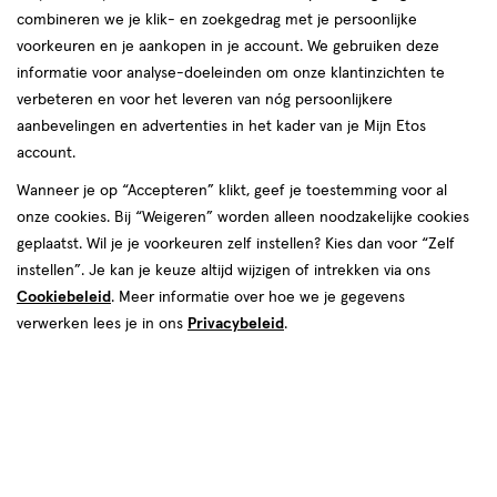
combineren we je klik- en zoekgedrag met je persoonlijke
reviews
voorkeuren en je aankopen in je account. We gebruiken deze
informatie voor analyse-doeleinden om onze klantinzichten te
verbeteren en voor het leveren van nóg persoonlijkere
aanbevelingen en advertenties in het kader van je Mijn Etos
account.
Wanneer je op “Accepteren” klikt, geef je toestemming voor al
onze cookies. Bij “Weigeren” worden alleen noodzakelijke cookies
Kleur
geplaatst. Wil je je voorkeuren zelf instellen? Kies dan voor “Zelf
25 Crystal Ball Nude
instellen”. Je kan je keuze altijd wijzigen of intrekken via ons
Cookiebeleid
. Meer informatie over hoe we je gegevens
€ 9.99
9
.
99
verwerken lees je in ons
Privacybeleid
.
Spaar 3 Air Miles
Online bijna uitverkocht
Vóór 22:00 uur besteld, morgen in huis