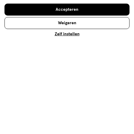
Gebruiksgemak
Accepteren
Gebruiksgemak, 5.0 van 5
5.0
Weigeren
Behulpzaam?
(
1
)
(
0
)
Melden
Zelf instellen
Meer laden
Hoe controleren en plaatsen wij reviews?
Advies & Inspiratie