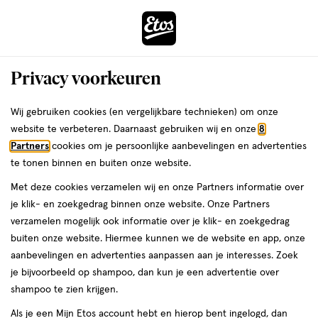
ga
Voor 22:00 uur besteld, maandag in huis
naar
de
Menu
hoofd
Zoeken
Privacy voorkeuren
content
›
›
ga
Interactie
naar
Wij gebruiken cookies (en vergelijkbare technieken) om onze
Je
Nagellak
Alles van Essie
met
de
website te verbeteren. Daarnaast gebruiken wij en onze
8
bent
essie Glass Nail Nagellak 25 Crystal Ball
dit
zoekbalk
Partners
cookies om je persoonlijke aanbevelingen en advertenties
ers
Weleda
hier:
veld
ga
13,5 ML
te tonen binnen en buiten onze website.
opent
naar
Met deze cookies verzamelen wij en onze Partners informatie over
een
de
1
3.3
1 stuk
3.3/5
(16)
je klik- en zoekgedrag binnen onze website. Onze Partners
volledig
stuk,
footer
van
verzamelen mogelijk ook informatie over je klik- en zoekgedrag
venster
5
buiten onze website. Hiermee kunnen we de website en app, onze
met
toevoegen
sterren
aanbevelingen en advertenties aanpassen aan je interesses. Zoek
geavanceerde
aan
op
je bijvoorbeeld op shampoo, dan kun je een advertentie over
zoekopties
verlanglijst
basis
shampoo te zien krijgen.
van
Als je een Mijn Etos account hebt en hierop bent ingelogd, dan
16