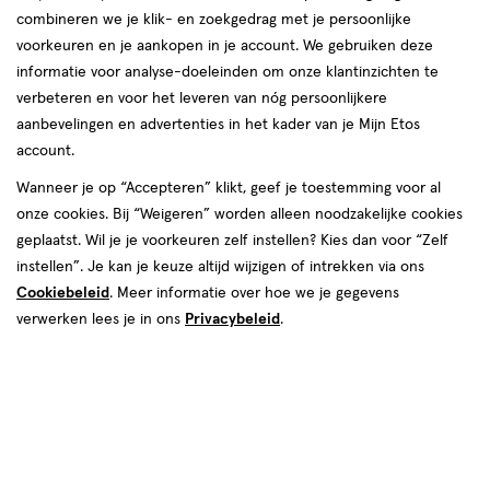
combineren we je klik- en zoekgedrag met je persoonlijke
reviews
voorkeuren en je aankopen in je account. We gebruiken deze
informatie voor analyse-doeleinden om onze klantinzichten te
verbeteren en voor het leveren van nóg persoonlijkere
aanbevelingen en advertenties in het kader van je Mijn Etos
account.
Wanneer je op “Accepteren” klikt, geef je toestemming voor al
onze cookies. Bij “Weigeren” worden alleen noodzakelijke cookies
Kleur
geplaatst. Wil je je voorkeuren zelf instellen? Kies dan voor “Zelf
61 Russian Roulette
instellen”. Je kan je keuze altijd wijzigen of intrekken via ons
Cookiebeleid
. Meer informatie over hoe we je gegevens
€ 9.99
9
.
99
verwerken lees je in ons
Privacybeleid
.
Spaar 3 Air Miles
Online bijna uitverkocht
Vóór 22:00 uur besteld, morgen in huis