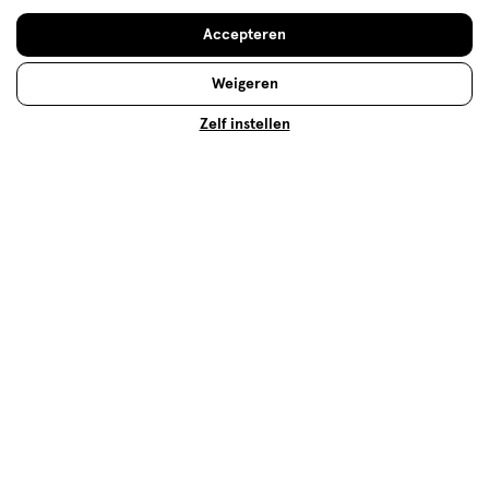
Prijs
Accepteren
Prijs, 1.0 van 5
1.0
Weigeren
Gebruiksgemak
Gebruiksgemak, 5.0 van 5
Zelf instellen
5.0
Behulpzaam?
(
1
)
(
0
)
Melden
Meer laden
Hoe controleren en plaatsen wij reviews?
Advies & Inspiratie