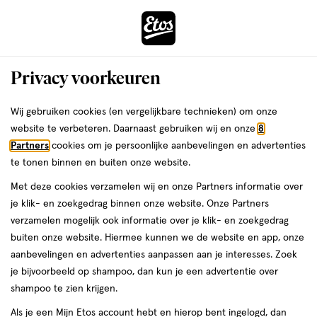
ga
Voor 22:00 uur besteld,
morgen in huis
naar
de
Menu
hoofd
Zoeken
Privacy voorkeuren
content
›
›
ga
Interactie
naar
Wij gebruiken cookies (en vergelijkbare technieken) om onze
Je
Nagellak
Alles van Essie
met
de
website te verbeteren. Daarnaast gebruiken wij en onze
8
bent
essie Nagellak Rood 61 Russian
dit
zoekbalk
Partners
cookies om je persoonlijke aanbevelingen en advertenties
ers
Weleda
hier:
veld
ga
Roulette 13,5 ML
te tonen binnen en buiten onze website.
opent
naar
Met deze cookies verzamelen wij en onze Partners informatie over
een
de
13.5
3.3
13.5 ML
lak
3.3/5
(16)
je klik- en zoekgedrag binnen onze website. Onze Partners
volledig
ML,
footer
van
verzamelen mogelijk ook informatie over je klik- en zoekgedrag
venster
lak
5
buiten onze website. Hiermee kunnen we de website en app, onze
met
toevoegen
sterren
aanbevelingen en advertenties aanpassen aan je interesses. Zoek
geavanceerde
aan
op
je bijvoorbeeld op shampoo, dan kun je een advertentie over
zoekopties
verlanglijst
basis
shampoo te zien krijgen.
van
Als je een Mijn Etos account hebt en hierop bent ingelogd, dan
16