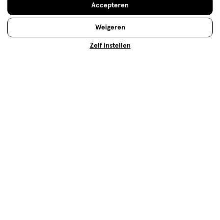
Accepteren
Prijs, 1.0 van 5
1.0
Weigeren
Gebruiksgemak
Gebruiksgemak, 5.0 van 5
Zelf instellen
5.0
Behulpzaam?
(
1
)
(
0
)
Melden
Meer laden
Hoe controleren en plaatsen wij reviews?
Advies & Inspiratie