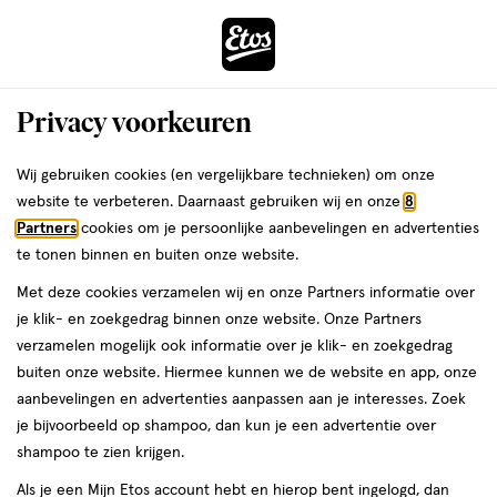
ga
Voor 22:00 uur besteld,
morgen in huis
naar
de
Menu
hoofd
Zoeken
Privacy voorkeuren
content
›
›
ga
Interactie
naar
Wij gebruiken cookies (en vergelijkbare technieken) om onze
Je
Nagellak
Alles van Essie
met
de
website te verbeteren. Daarnaast gebruiken wij en onze
8
bent
essie Nagellak 3 Marshmallow 13,5 ML
dit
zoekbalk
Partners
cookies om je persoonlijke aanbevelingen en advertenties
ers
Weleda
hier:
veld
ga
te tonen binnen en buiten onze website.
13.5
3.3
13.5 ML
3.3/5
(16)
opent
naar
Met deze cookies verzamelen wij en onze Partners informatie over
ML,
van
een
de
je klik- en zoekgedrag binnen onze website. Onze Partners
5
volledig
footer
verzamelen mogelijk ook informatie over je klik- en zoekgedrag
toevoegen
sterren
venster
buiten onze website. Hiermee kunnen we de website en app, onze
aan
op
met
aanbevelingen en advertenties aanpassen aan je interesses. Zoek
verlanglijst
basis
geavanceerde
je bijvoorbeeld op shampoo, dan kun je een advertentie over
van
zoekopties
shampoo te zien krijgen.
16
reviews
Als je een Mijn Etos account hebt en hierop bent ingelogd, dan