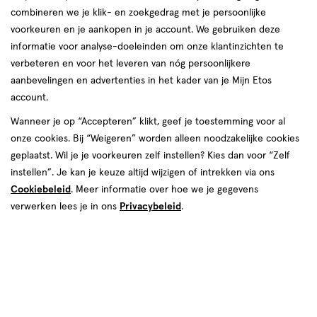
combineren we je klik- en zoekgedrag met je persoonlijke
voorkeuren en je aankopen in je account. We gebruiken deze
informatie voor analyse-doeleinden om onze klantinzichten te
verbeteren en voor het leveren van nóg persoonlijkere
aanbevelingen en advertenties in het kader van je Mijn Etos
account.
Kleur
Wanneer je op “Accepteren” klikt, geef je toestemming voor al
onze cookies. Bij “Weigeren” worden alleen noodzakelijke cookies
3 Marshmallow
geplaatst. Wil je je voorkeuren zelf instellen? Kies dan voor “Zelf
instellen”. Je kan je keuze altijd wijzigen of intrekken via ons
€ 9.99
9
.
99
Cookiebeleid
. Meer informatie over hoe we je gegevens
verwerken lees je in ons
Privacybeleid
.
Spaar 3 Air Miles
Online bijna uitverkocht
Vóór 22:00 uur besteld, morgen in huis
1
In mijn winkelmandje
verhoog