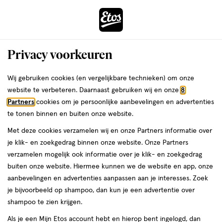
ga
Voor 22:00 uur besteld,
morgen in huis
naar
de
Menu
hoofd
Zoeken
Privacy voorkeuren
content
›
›
ga
Interactie
naar
Wij gebruiken cookies (en vergelijkbare technieken) om onze
Je
Nagellak
Alles van Essie
met
de
website te verbeteren. Daarnaast gebruiken wij en onze
8
bent
essie Glass Nail Nagellak 5 Half Full
dit
zoekbalk
Partners
cookies om je persoonlijke aanbevelingen en advertenties
ers
Weleda
hier:
veld
ga
Glass Nail 13,5 ML
te tonen binnen en buiten onze website.
opent
naar
Met deze cookies verzamelen wij en onze Partners informatie over
een
de
14
3.3
14 ML
3.3/5
(16)
je klik- en zoekgedrag binnen onze website. Onze Partners
volledig
ML,
footer
van
verzamelen mogelijk ook informatie over je klik- en zoekgedrag
venster
5
buiten onze website. Hiermee kunnen we de website en app, onze
met
toevoegen
sterren
aanbevelingen en advertenties aanpassen aan je interesses. Zoek
geavanceerde
aan
op
je bijvoorbeeld op shampoo, dan kun je een advertentie over
zoekopties
verlanglijst
basis
shampoo te zien krijgen.
van
Als je een Mijn Etos account hebt en hierop bent ingelogd, dan
16