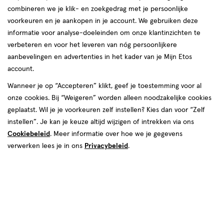
combineren we je klik- en zoekgedrag met je persoonlijke
reviews
voorkeuren en je aankopen in je account. We gebruiken deze
informatie voor analyse-doeleinden om onze klantinzichten te
verbeteren en voor het leveren van nóg persoonlijkere
aanbevelingen en advertenties in het kader van je Mijn Etos
account.
Wanneer je op “Accepteren” klikt, geef je toestemming voor al
onze cookies. Bij “Weigeren” worden alleen noodzakelijke cookies
Kleur
geplaatst. Wil je je voorkeuren zelf instellen? Kies dan voor “Zelf
5 Half Full
instellen”. Je kan je keuze altijd wijzigen of intrekken via ons
Cookiebeleid
. Meer informatie over hoe we je gegevens
€ 9.99
9
.
99
verwerken lees je in ons
Privacybeleid
.
Spaar 3 Air Miles
Online bijna uitverkocht
Vóór 22:00 uur besteld, morgen in huis