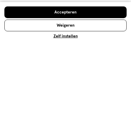
Prijs
Accepteren
Prijs, 1.0 van 5
1.0
Weigeren
Gebruiksgemak
Gebruiksgemak, 5.0 van 5
Zelf instellen
5.0
Behulpzaam?
(
1
)
(
0
)
Melden
Meer laden
Hoe controleren en plaatsen wij reviews?
Advies & Inspiratie