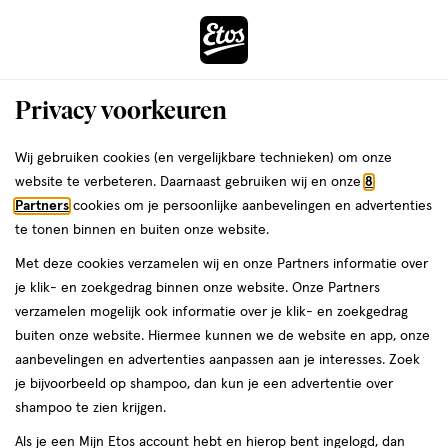
ga
Voor 22:00 uur besteld,
morgen in huis
naar
de
Menu
hoofd
Zoeken
Privacy voorkeuren
content
›
›
ga
Interactie
naar
Wij gebruiken cookies (en vergelijkbare technieken) om onze
Je
Nagellak
Alles van Essie
met
de
website te verbeteren. Daarnaast gebruiken wij en onze
8
bent
essie Nagellak Roze 819 Boatloads Of
dit
zoekbalk
Partners
cookies om je persoonlijke aanbevelingen en advertenties
ers
Weleda
hier:
veld
ga
Love 13,5 ML
te tonen binnen en buiten onze website.
opent
naar
Met deze cookies verzamelen wij en onze Partners informatie over
een
de
13.5
3.3
13.5 ML
lak
3.3/5
(16)
je klik- en zoekgedrag binnen onze website. Onze Partners
volledig
ML,
footer
van
verzamelen mogelijk ook informatie over je klik- en zoekgedrag
venster
lak
5
buiten onze website. Hiermee kunnen we de website en app, onze
met
toevoegen
sterren
aanbevelingen en advertenties aanpassen aan je interesses. Zoek
geavanceerde
aan
op
je bijvoorbeeld op shampoo, dan kun je een advertentie over
zoekopties
verlanglijst
basis
shampoo te zien krijgen.
van
Als je een Mijn Etos account hebt en hierop bent ingelogd, dan
16