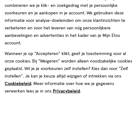
combineren we je klik- en zoekgedrag met je persoonlijke
reviews
voorkeuren en je aankopen in je account. We gebruiken deze
informatie voor analyse-doeleinden om onze klantinzichten te
verbeteren en voor het leveren van nóg persoonlijkere
aanbevelingen en advertenties in het kader van je Mijn Etos
account.
Wanneer je op “Accepteren” klikt, geef je toestemming voor al
onze cookies. Bij “Weigeren” worden alleen noodzakelijke cookies
Kleur
geplaatst. Wil je je voorkeuren zelf instellen? Kies dan voor “Zelf
819 Boatloads of Love
instellen”. Je kan je keuze altijd wijzigen of intrekken via ons
Cookiebeleid
. Meer informatie over hoe we je gegevens
€ 9.99
9
.
99
verwerken lees je in ons
Privacybeleid
.
Spaar 3 Air Miles
Online bijna uitverkocht
Vóór 22:00 uur besteld, morgen in huis