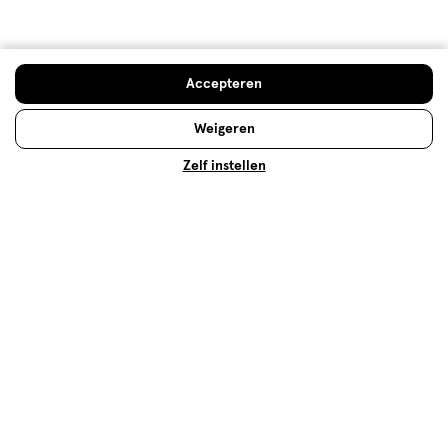
Kwaliteit
Kwaliteit, 1.0 van 5
1.0
Prijs
Accepteren
Prijs, 1.0 van 5
1.0
Weigeren
Gebruiksgemak
Gebruiksgemak, 5.0 van 5
Zelf instellen
5.0
Behulpzaam?
(
0
)
(
0
)
Melden
Meer laden
Hoe controleren en plaatsen wij reviews?
Advies & Inspiratie