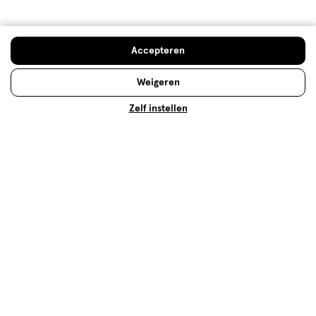
Kwaliteit, 1.0 van 5
1.0
Prijs
Accepteren
Prijs, 1.0 van 5
1.0
Weigeren
Gebruiksgemak
Gebruiksgemak, 5.0 van 5
Zelf instellen
5.0
Behulpzaam?
(
1
)
(
0
)
Melden
Meer laden
Hoe controleren en plaatsen wij reviews?
Advies & Inspiratie