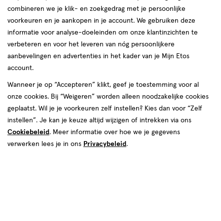
combineren we je klik- en zoekgedrag met je persoonlijke
reviews
voorkeuren en je aankopen in je account. We gebruiken deze
informatie voor analyse-doeleinden om onze klantinzichten te
verbeteren en voor het leveren van nóg persoonlijkere
aanbevelingen en advertenties in het kader van je Mijn Etos
account.
Wanneer je op “Accepteren” klikt, geef je toestemming voor al
onze cookies. Bij “Weigeren” worden alleen noodzakelijke cookies
Kleur
geplaatst. Wil je je voorkeuren zelf instellen? Kies dan voor “Zelf
6 Ballet Slippers
instellen”. Je kan je keuze altijd wijzigen of intrekken via ons
Cookiebeleid
. Meer informatie over hoe we je gegevens
€ 9.99
9
.
99
verwerken lees je in ons
Privacybeleid
.
Spaar 3 Air Miles
Online bijna uitverkocht
Vóór 22:00 uur besteld, morgen in huis