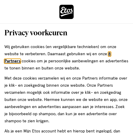
ga
Voor 22:00 uur besteld,
morgen in huis
naar
de
Menu
hoofd
Zoeken
Privacy voorkeuren
content
›
›
ga
Interactie
naar
Wij gebruiken cookies (en vergelijkbare technieken) om onze
Je
Nagellak
Alles van Essie
met
de
website te verbeteren. Daarnaast gebruiken wij en onze
8
bent
essie Nagellak Roze 6 Ballet Slippers
dit
zoekbalk
Partners
cookies om je persoonlijke aanbevelingen en advertenties
ers
Weleda
hier:
veld
ga
13,5 ML
te tonen binnen en buiten onze website.
opent
naar
Met deze cookies verzamelen wij en onze Partners informatie over
een
de
13.5
3.3
13.5 ML
lak
3.3/5
(16)
je klik- en zoekgedrag binnen onze website. Onze Partners
volledig
ML,
footer
van
verzamelen mogelijk ook informatie over je klik- en zoekgedrag
venster
lak
5
buiten onze website. Hiermee kunnen we de website en app, onze
met
toevoegen
sterren
aanbevelingen en advertenties aanpassen aan je interesses. Zoek
geavanceerde
aan
op
je bijvoorbeeld op shampoo, dan kun je een advertentie over
zoekopties
verlanglijst
basis
shampoo te zien krijgen.
van
Als je een Mijn Etos account hebt en hierop bent ingelogd, dan
16