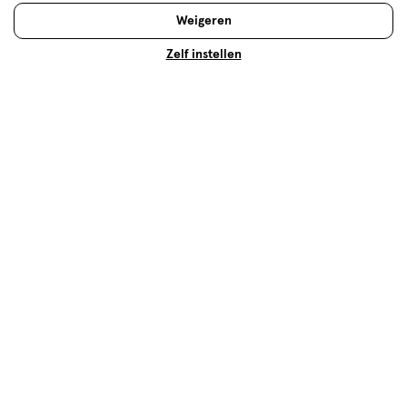
Weigeren
Gebruiksgemak
Gebruiksgemak, 5.0 van 5
Zelf instellen
5.0
Behulpzaam?
(
1
)
(
0
)
Melden
Meer laden
Hoe controleren en plaatsen wij reviews?
Advies & Inspiratie