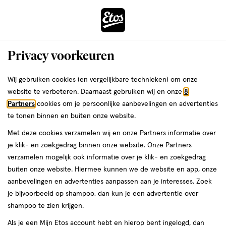
ga
Voor 22:00 uur besteld, maandag in huis
naar
de
Menu
hoofd
Zoeken
Privacy voorkeuren
content
›
›
ga
Interactie
naar
Wij gebruiken cookies (en vergelijkbare technieken) om onze
Je
Nagellak
Alles van Essie
met
de
website te verbeteren. Daarnaast gebruiken wij en onze
8
bent
essie Glass Nail Nagellak 20 Cin Cin
dit
zoekbalk
Partners
cookies om je persoonlijke aanbevelingen en advertenties
ers
Weleda
hier:
veld
ga
Glass 13,5 ML
te tonen binnen en buiten onze website.
opent
naar
Met deze cookies verzamelen wij en onze Partners informatie over
een
de
13.5
3.3
13.5 ML
3.3/5
(16)
je klik- en zoekgedrag binnen onze website. Onze Partners
volledig
ML,
footer
van
verzamelen mogelijk ook informatie over je klik- en zoekgedrag
venster
5
buiten onze website. Hiermee kunnen we de website en app, onze
met
toevoegen
sterren
aanbevelingen en advertenties aanpassen aan je interesses. Zoek
geavanceerde
aan
op
je bijvoorbeeld op shampoo, dan kun je een advertentie over
zoekopties
verlanglijst
basis
shampoo te zien krijgen.
van
Als je een Mijn Etos account hebt en hierop bent ingelogd, dan
16