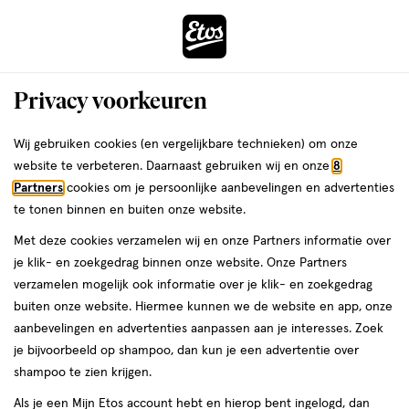
ga
Voor 22:00 uur besteld, maandag in huis
naar
de
Menu
hoofd
Zoeken
Privacy voorkeuren
content
›
›
ga
Interactie
naar
Wij gebruiken cookies (en vergelijkbare technieken) om onze
Je
Zwanger, Baby & Kind
Verschonen
Luierbroekjes
met
de
website te verbeteren. Daarnaast gebruiken wij en onze
8
bent
Luierbroekjes Maat 4 -
dit
zoekbalk
Partners
cookies om je persoonlijke aanbevelingen en advertenties
ers
Weleda
hier:
veld
ga
te tonen binnen en buiten onze website.
Maxi
opent
naar
Met deze cookies verzamelen wij en onze Partners informatie over
een
de
je klik- en zoekgedrag binnen onze website. Onze Partners
volledig
footer
verzamelen mogelijk ook informatie over je klik- en zoekgedrag
venster
buiten onze website. Hiermee kunnen we de website en app, onze
met
aanbevelingen en advertenties aanpassen aan je interesses. Zoek
geavanceerde
je bijvoorbeeld op shampoo, dan kun je een advertentie over
zoekopties
Filteren
(12)
Sorteer
shampoo te zien krijgen.
Als je een Mijn Etos account hebt en hierop bent ingelogd, dan