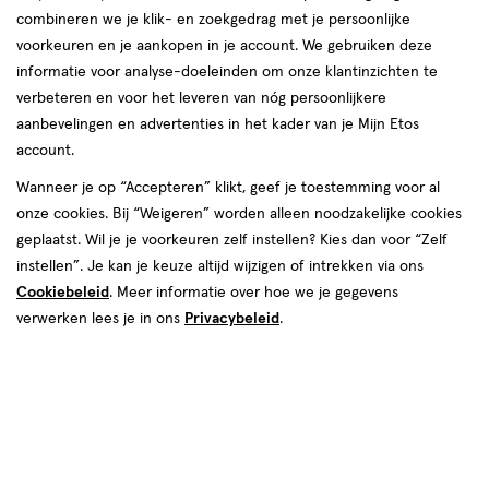
combineren we je klik- en zoekgedrag met je persoonlijke
producten
voorkeuren en je aankopen in je account. We gebruiken deze
informatie voor analyse-doeleinden om onze klantinzichten te
2+2
50%
toevoegen
toevoegen
gratis
korting
verbeteren en voor het leveren van nóg persoonlijkere
aan
aan
aanbevelingen en advertenties in het kader van je Mijn Etos
verlanglijst
verlanglijst
account.
Wanneer je op “Accepteren” klikt, geef je toestemming voor al
onze cookies. Bij “Weigeren” worden alleen noodzakelijke cookies
geplaatst. Wil je je voorkeuren zelf instellen? Kies dan voor “Zelf
instellen”. Je kan je keuze altijd wijzigen of intrekken via ons
€ 15.99
15
.
van € 64.99 voo
32
.
99
64
.
99
49
Cookiebeleid
. Meer informatie over hoe we je gegevens
Maat
30
Maat
114
Maat
Maat
4
stuks
4
stuks
verwerken lees je in ons
Privacybeleid
.
4,
4,
Pampers Baby Dry Pants
Pampers Baby Dry Pants
Luierbroekjes Maat 4 9-15 kg 27
Voordeelbox Luierbroekjes Maat
stuks + 3 gratis luierbroekjes
4 9-15 kg 114 stuks
Bekijk alle varianten (10)
Bekijk alle varianten (10)
Toevoegen
Toevoegen
4
1
verhoog aantal met één
,
Limiet bereikt.
verhoog aanta
Je kan m