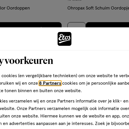
lor Oordoppen
Ohropax Soft Schuim Oordopje
Toevoegen
Toevoegen
1
verhoog aantal met één
,
Limiet bereikt.
Je kan m
verh
Bijna uitverkocht
y voorkeuren
gen
toevoegen
aan
ijst
verlanglijst
 cookies (en vergelijkbare technieken) om onze website te verb
bruiken wij en onze
8 Partners
cookies om je persoonlijke aanb
te tonen binnen en buiten onze website.
ies verzamelen wij en onze Partners informatie over je klik- e
ebsite. Onze Partners verzamelen mogelijk ook informatie over 
uiten onze website. Hiermee kunnen we de website en app, on
 en advertenties aanpassen aan je interesses. Zoek je bijvoorb