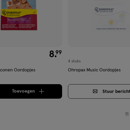
€ 8.99
8
.
99
4 stuks
iconen Oordopjes
Ohropax Music Oordopjes
Toevoegen
Stuur
berich
verhoog aantal met één
,
Bijna uitverkocht!
Er zi
11