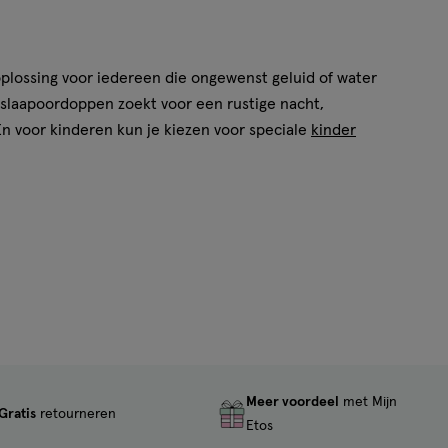
oplossing voor iedereen die ongewenst geluid of water
slaapoordoppen zoekt voor een rustige nacht,
En voor kinderen kun je kiezen voor speciale
kinder
Meer voordeel
met Mijn
oorpijn
of
hoofdpijn
na een van deze activiteiten
Gratis
retourneren
Etos