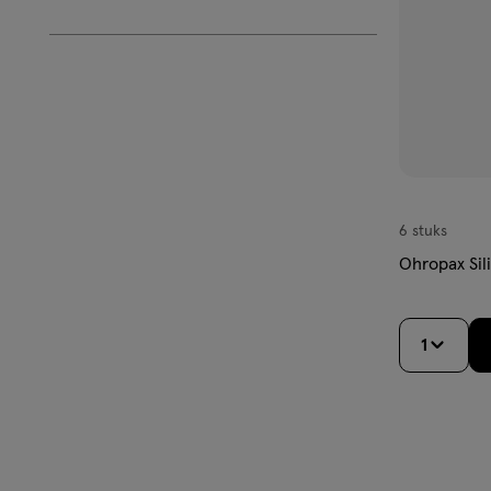
6 stuks
Ohropax Sil
1