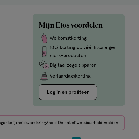
assortiment
Mijn Etos voordelen
Welkomstkorting
t van geluid
10% korting op véél Etos eigen
merk-producten
Digitaal zegels sparen
Verjaardagskorting
ren
Log in en profiteer
leven en oren!
gankelijkheidsverklaring
Ahold Delhaize
Kwetsbaarheid melden