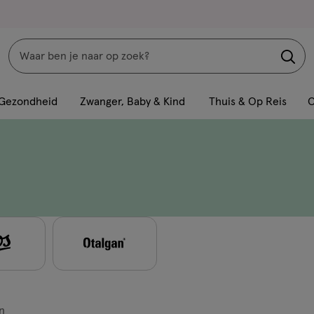
Zoeken
Interactie
met
Gezondheid
Zwanger, Baby & Kind
Thuis & Op Reis
C
dit
veld
opent
een
volledig
venster
met
geavanceerde
zoekopties
n