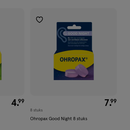
toevoegen
aan
verlanglijst
€ 4.99
4
.
€ 7.99
7
.
99
99
8 stuks
Ohropax Good Night 8 stuks