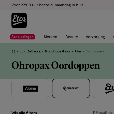
ga
Voor 22:00 uur besteld, maandag in huis
naar
de
hoofd
content
ga
Merken
Beauty
Verzorging
Aanbiedingen
naar
de
Je
...
Zelfzorg
Mond, oog & oor
Oor
Oordoppen
zoekbalk
bent
Ohropax Oordoppen
ga
hier:
naar
de
footer
11
Resultate
Wis alle filters