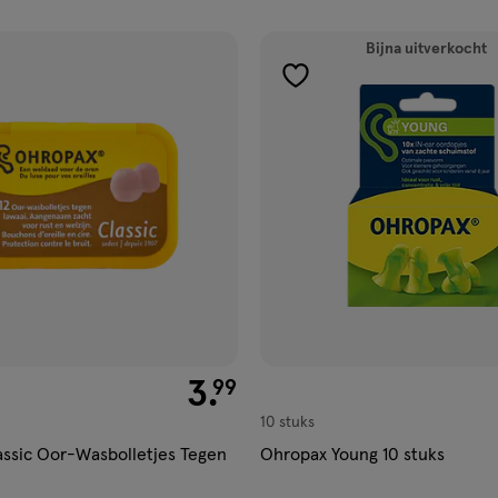
ucten
Bijna uitverkocht
gen
toevoegen
aan
ijst
verlanglijst
€ 3.99
3
.
99
10 stuks
ssic Oor-Wasbolletjes Tegen
Ohropax Young 10 stuks