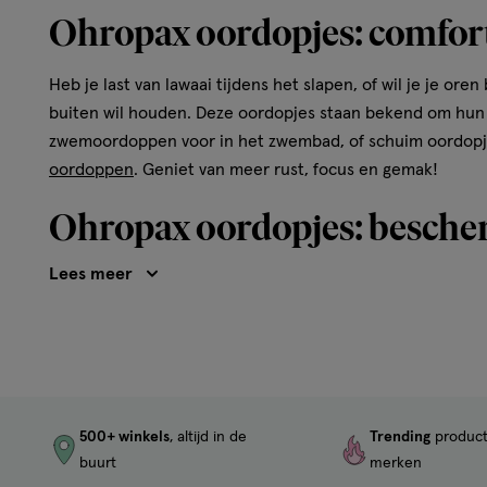
Ohropax oordopjes: comfor
Heb je last van lawaai tijdens het slapen, of wil je je 
buiten wil houden. Deze oordopjes staan bekend om hun 
zwemoordoppen voor in het zwembad, of schuim oordopjes 
oordoppen
. Geniet van meer rust, focus en gemak!
Ohropax oordopjes: bescher
Kies voor Ohropax als je wil genieten van stilte en comfor
Ohropax slaapoordoppen helpen je om rustig te slap
zwemoordoppen van Ohropax houden water buiten, sup
Ohropax oordoppen ondersteunen je concentratie door
oordopjes voor kinderen zijn speciaal voor kleine ore
500+ winkels
, altijd in de
Trending
produc
fijn voor concerten, festivals of reizen: Ohropax Mus
buurt
merken