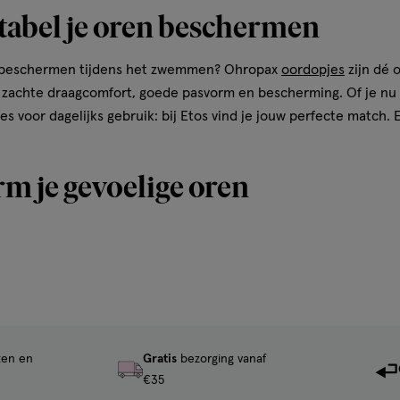
tabel je oren beschermen
oren beschermen tijdens het zwemmen? Ohropax
oordopjes
zijn dé 
zachte draagcomfort, goede pasvorm en bescherming. Of je nu 
voor dagelijks gebruik: bij Etos vind je jouw perfecte match. 
m je gevoelige oren
t, waar je ook bent:
en ondanks snurkende partners of geluid van buiten
er fijn bij zwemles of op vakantie
 minder geluid als je thuis werkt of studeert
n, zodat zij veilig kunnen slapen, zwemmen of leren
ten en
Gratis
bezorging vanaf
ic oordopjes dempen hard geluid.Handig als je vaak last hebt van
€35