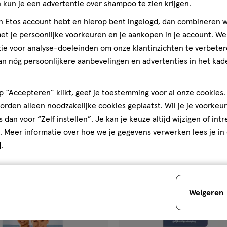
kun je een advertentie over shampoo te zien krijgen.
€ 8.99
8
.
99
jn Etos account hebt en hierop bent ingelogd, dan combineren w
10 stuks
t je persoonlijke voorkeuren en je aankopen in je account. W
i Siliconen Oordopjes Voor
Ohropax Yellow
ie voor analyse-doeleinden om onze klantinzichten te verbeter
lwassene
an nóg persoonlijkere aanbevelingen en advertenties in het kade
Toevoegen
Toevoegen
1
verhoog aantal met één
,
Bijna uitverkocht!
Er zi
verh
 “Accepteren” klikt, geef je toestemming voor al onze cookies. 
rden alleen noodzakelijke cookies geplaatst. Wil je je voorkeur
s dan voor “Zelf instellen”. Je kan je keuze altijd wijzigen of int
Gratis
bezorging vanaf €35
Gratis
retour binnen 30 dag
. Meer informatie over hoe we je gegevens verwerken lees je in
d
.
Bijna uitverkocht
gen
toevoegen
Weigeren
aan
ijst
verlanglijst