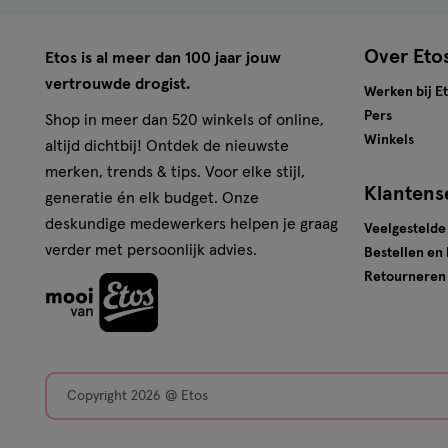
Voor elke situatie is er een Ohropax oordopje dat bij jouw
Passen Ohropax oordopjes b
Over Eto
Etos is al meer dan 100 jaar jouw
vertrouwde drogist.
Werken bij E
Bij Etos vind je het complete Ohropax assortiment, met
Pers
Shop in meer dan 520 winkels of online,
Winkels
altijd dichtbij! Ontdek de nieuwste
Ohropax Soft Schuim Oordopjes:
extra zacht, fijn v
merken, trends & tips. Voor elke stijl,
Ohropax Good Night:
slaapoordoppen die comfortabel 
Klantens
generatie én elk budget. Onze
Ohropax Young:
kleurrijke oordopjes voor kinderen, f
deskundige medewerkers helpen je graag
Ohropax Silicon Aqua:
zwemoordoppen van siliconen
Veelgestelde
verder met persoonlijk advies.
Bestellen en
Ohropax Music Oordopjes:
filteren alleen storend g
Retourneren
Ohropax Mini Siliconen Oordopjes Voor Kind en Vo
Je hebt keuze uit schuim, siliconen én speciale oordoppen
Zo haal je alles uit jouw Oh
Copyright 2026 @ Etos
was je handen voor het gebruiken van schuim oordop