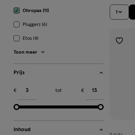
Ohropax (11)
1
Pluggerz (6)
Etos (4)
toevoe
aan
Toon meer
verlangl
Prijs
Minimum bedrag
Maximum bedrag
€
tot
€
Inhoud
8 stuks