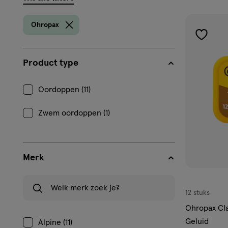
filters
prod
Ohropax
toevoe
aan
Product type
verlangl
Oordoppen (11)
Zwem oordoppen (1)
Merk
Welk merk zoek je?
12 stuks
Ohropax Cla
Geluid
Alpine (11)