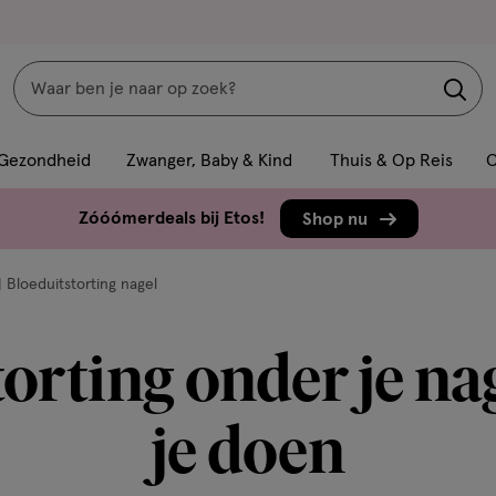
Zoeken
Interactie
met
Gezondheid
Zwanger, Baby & Kind
Thuis & Op Reis
C
dit
veld
Zóóómerdeals bij Etos!
Shop nu
opent
een
 Bloeduitstorting nagel
volledig
venster
orting onder je nag
met
geavanceerde
zoekopties
je doen