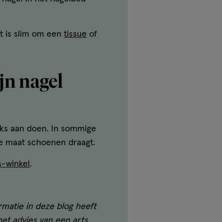
et is slim om een
tissue
of
jn nagel
iks aan doen. In sommige
ste maat schoenen draagt.
s-winkel
.
rmatie in deze blog heeft
et advies van een arts,