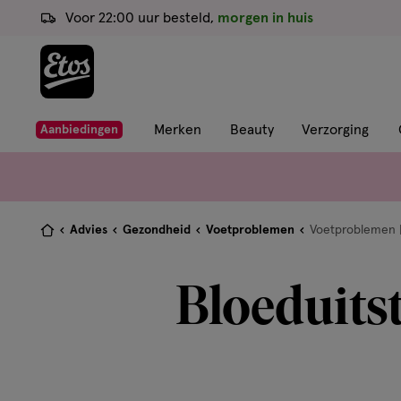
ga
Voor 22:00 uur besteld,
morgen in huis
naar
de
hoofd
content
ga
Merken
Beauty
Verzorging
Aanbiedingen
naar
de
zoekbalk
ga
Je
Advies
Gezondheid
Voetproblemen
Voetproblemen |
naar
bent
de
hier:
Bloeduitst
footer