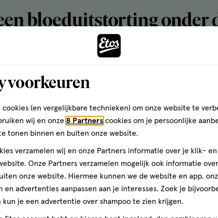
een bloeduitstorting onder 
je nagel ontstaat meestal simpelweg door dikke pech. Be
e nagel slaan of met een vinger tussen de deur komen.
nnagels van sporters. Wanneer zij vanuit een snelle bewegi
y voorkeuren
n de schoenen naar voren. Dit naar voren schieten kan 
 de teennagel ontstaat. Ook te nauwe schoenen kunnen d
 cookies (en vergelijkbare technieken) om onze website te verb
veroorzaken.
bruiken wij en onze
8 Partners
cookies om je persoonlijke aanb
te tonen binnen en buiten onze website.
tstorting onder de nagel ern
ies verzamelen wij en onze Partners informatie over je klik- e
ebsite. Onze Partners verzamelen mogelijk ook informatie over 
e nagel is niet gevaarlijk. Aan kleine bloeduitstortingen 
uiten onze website. Hiermee kunnen we de website en app, on
. Het kan gebeuren dat de nagel loslaat en er daarna afv
 en advertenties aanpassen aan je interesses. Zoek je bijvoorb
een nieuwe nagel aan. Grote bloeduitstortingen onder je 
kun je een advertentie over shampoo te zien krijgen.
nagel te maken, in het midden van de bloeduitstorting, en