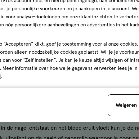
jn Etos account hebt en hierop bent ingelogd, dan combineren w
 je de druk verminderen. Lees verderop hoe je dat het b
t je persoonlijke voorkeuren en je aankopen in je account. W
ie voor analyse-doeleinden om onze klantinzichten te verbeter
itstorting onder je nagel dus zelf verhelpen. Maak je je t
an nóg persoonlijkere aanbevelingen en advertenties in het kade
rikken? Ga dan even langs de huisarts.
lf doen aan een bloeduitsto
 “Accepteren” klikt, geef je toestemming voor al onze cookies. 
rden alleen noodzakelijke cookies geplaatst. Wil je je voorkeur
s dan voor “Zelf instellen”. Je kan je keuze altijd wijzigen of int
. Meer informatie over hoe we je gegevens verwerken lees je in
d
.
e nagel kan door de druk van het bloed erg pijnlijk zijn. 
tje in je nagel te maken in het midden van je bloeduitstor
ein voorwerp zoals een naald of verbogen paperclip in 
Weigeren
rzichtig op de nagel, drukken is niet nodig.
e in de nagel ontstaat en het bloed eruit vloeit kun je de 
k uitoefent op de naald of paperclip waardoor je door de