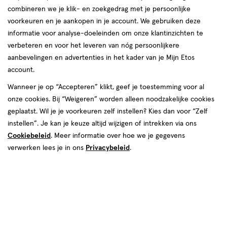
Voelt je huid aan het einde van de dag vaak
combineren we je klik- en zoekgedrag met je persoonlijke
vettig aan? Of blijft je make-up niet goed zitten?
voorkeuren en je aankopen in je account. We gebruiken deze
informatie voor analyse-doeleinden om onze klantinzichten te
Dat klinkt als een vette huid. Hoe kun je een
verbeteren en voor het leveren van nóg persoonlijkere
vette huid het beste verzorgen? En welke
aanbevelingen en advertenties in het kader van je Mijn Etos
producten zijn geschikt voor een vette huid?
account.
Wij vertellen je alles wat je moet weten.
Wanneer je op “Accepteren” klikt, geef je toestemming voor al
onze cookies. Bij “Weigeren” worden alleen noodzakelijke cookies
geplaatst. Wil je je voorkeuren zelf instellen? Kies dan voor “Zelf
instellen”. Je kan je keuze altijd wijzigen of intrekken via ons
Cookiebeleid
. Meer informatie over hoe we je gegevens
verwerken lees je in ons
Privacybeleid
.
Shop gezichtsverzorging voor een vette huid