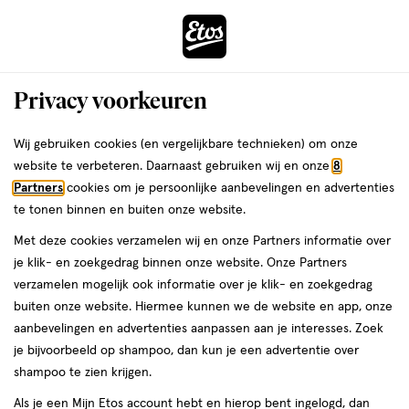
ga
Voor 22:00 uur besteld, maandag in huis
naar
de
Menu
hoofd
Zoeken
Privacy voorkeuren
content
›
›
ga
Interactie
naar
Wij gebruiken cookies (en vergelijkbare technieken) om onze
Zóóómerdeals bij Etos!
Shop nu
met
de
website te verbeteren. Daarnaast gebruiken wij en onze
8
dit
zoekbalk
Partners
cookies om je persoonlijke aanbevelingen en advertenties
ers
Weleda
Je
Huidtypes
veld
ga
te tonen binnen en buiten onze website.
bent
Vette huid: behandeling,
opent
naar
hier:
Met deze cookies verzamelen wij en onze Partners informatie over
een
de
verzorging en tips
je klik- en zoekgedrag binnen onze website. Onze Partners
volledig
footer
verzamelen mogelijk ook informatie over je klik- en zoekgedrag
venster
buiten onze website. Hiermee kunnen we de website en app, onze
met
aanbevelingen en advertenties aanpassen aan je interesses. Zoek
geavanceerde
je bijvoorbeeld op shampoo, dan kun je een advertentie over
zoekopties
Etos
shampoo te zien krijgen.
Laatste update
16 september 2025
Als je een Mijn Etos account hebt en hierop bent ingelogd, dan