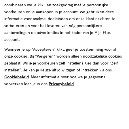
korting!
te
combineren we je klik- en zoekgedrag met je persoonlijke
Zóóóveel voordeel deze zomer bij etos op o.a. NIVEA, Oral-B
voorkeuren en je aankopen in je account. We gebruiken deze
voelen.
en Biodermal.
informatie voor analyse-doeleinden om onze klantinzichten te
verbeteren en voor het leveren van nóg persoonlijkere
Shop deals
Van
aanbevelingen en advertenties in het kader van je Mijn Etos
account.
Snel shoppen
binnen
Wanneer je op “Accepteren” klikt, geef je toestemming voor al
en
onze cookies. Bij “Weigeren” worden alleen noodzakelijke cookies
Lichaams­verzorging
Make-up
geplaatst. Wil je je voorkeuren zelf instellen? Kies dan voor “Zelf
van
instellen”. Je kan je keuze altijd wijzigen of intrekken via ons
Cookiebeleid
. Meer informatie over hoe we je gegevens
Vitamines & supple­
buiten.
Gezichts­verzorging
verwerken lees je in ons
Privacybeleid
.
menten
Haar­verzorging
Mond­hygiëne
Zonnebrand &
Verschonen
Aftersun