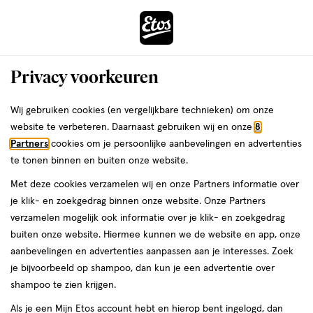
ga
Voor 22:00 uur besteld,
morgen in huis
naar
de
Menu
hoofd
Zoeken
Privacy voorkeuren
content
›
›
ga
Etos
Interactie
naar
Wij gebruiken cookies (en vergelijkbare technieken) om onze
met
de
website te verbeteren. Daarnaast gebruiken wij en onze
8
Drogist
ers
Weleda
dit
zoekbalk
Partners
cookies om je persoonlijke aanbevelingen en advertenties
veld
ga
te tonen binnen en buiten onze website.
|
opent
naar
Met deze cookies verzamelen wij en onze Partners informatie over
een
de
Alles
je klik- en zoekgedrag binnen onze website. Onze Partners
volledig
footer
verzamelen mogelijk ook informatie over je klik- en zoekgedrag
venster
om
buiten onze website. Hiermee kunnen we de website en app, onze
met
aanbevelingen en advertenties aanpassen aan je interesses. Zoek
geavanceerde
je
je bijvoorbeeld op shampoo, dan kun je een advertentie over
zoekopties
shampoo te zien krijgen.
mooi
Zóóómerdeals tot wel 70%
Als je een Mijn Etos account hebt en hierop bent ingelogd, dan