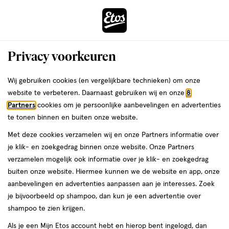
ga
Voor 22:00 uur besteld,
morgen in huis
naar
de
Menu
hoofd
Zoeken
Privacy voorkeuren
content
›
›
ga
Interactie
naar
Wij gebruiken cookies (en vergelijkbare technieken) om onze
Zóóómerdeals bij Etos!
Shop nu
met
de
website te verbeteren. Daarnaast gebruiken wij en onze
8
dit
zoekbalk
Partners
cookies om je persoonlijke aanbevelingen en advertenties
ers
Weleda
veld
ga
te tonen binnen en buiten onze website.
opent
naar
Met deze cookies verzamelen wij en onze Partners informatie over
een
de
je klik- en zoekgedrag binnen onze website. Onze Partners
volledig
footer
verzamelen mogelijk ook informatie over je klik- en zoekgedrag
venster
buiten onze website. Hiermee kunnen we de website en app, onze
met
aanbevelingen en advertenties aanpassen aan je interesses. Zoek
geavanceerde
je bijvoorbeeld op shampoo, dan kun je een advertentie over
zoekopties
shampoo te zien krijgen.
Als je een Mijn Etos account hebt en hierop bent ingelogd, dan