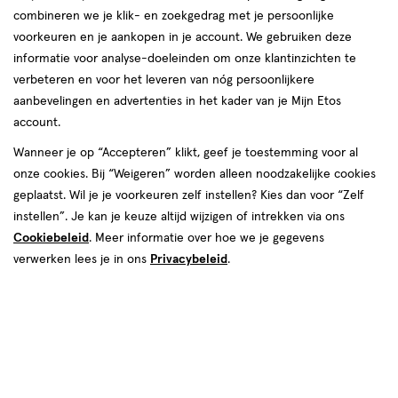
combineren we je klik- en zoekgedrag met je persoonlijke
voorkeuren en je aankopen in je account. We gebruiken deze
informatie voor analyse-doeleinden om onze klantinzichten te
Combinatie-
verbeteren en voor het leveren van nóg persoonlijkere
aanbevelingen en advertenties in het kader van je Mijn Etos
preparaten
account.
Wanneer je op “Accepteren” klikt, geef je toestemming voor al
onze cookies. Bij “Weigeren” worden alleen noodzakelijke cookies
geplaatst. Wil je je voorkeuren zelf instellen? Kies dan voor “Zelf
instellen”. Je kan je keuze altijd wijzigen of intrekken via ons
Cookiebeleid
. Meer informatie over hoe we je gegevens
Ben je op zoek naar een anticonceptiemethode die je
verwerken lees je in ons
Privacybeleid
.
bescherming biedt tegen een ongewenste zwangerschap? Of ben
je op zoek naar een oplossing voor een minder heftige
menstruatie? Dan heb je vast de term 'combinatiepreparaten'
voorbij zien komen. In dit artikel leggen we uit wat dit is, wat deze
preparaten doen en welke verschillende anticonceptiemethoden
je kunt kiezen.