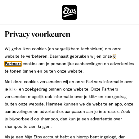
ga
Voor 22:00 uur besteld, maandag in huis
naar
de
Menu
hoofd
Zoeken
Privacy voorkeuren
content
›
›
ga
Interactie
naar
Wij gebruiken cookies (en vergelijkbare technieken) om onze
Zóóómerdeals bij Etos!
Shop nu
met
de
website te verbeteren. Daarnaast gebruiken wij en onze
8
dit
zoekbalk
Partners
cookies om je persoonlijke aanbevelingen en advertenties
ers
Weleda
Je
Mineralen
veld
ga
te tonen binnen en buiten onze website.
bent
Zink
opent
naar
hier:
Met deze cookies verzamelen wij en onze Partners informatie over
een
de
je klik- en zoekgedrag binnen onze website. Onze Partners
volledig
footer
verzamelen mogelijk ook informatie over je klik- en zoekgedrag
venster
buiten onze website. Hiermee kunnen we de website en app, onze
met
Etos
aanbevelingen en advertenties aanpassen aan je interesses. Zoek
geavanceerde
Laatste update
19 mei 2025
je bijvoorbeeld op shampoo, dan kun je een advertentie over
zoekopties
shampoo te zien krijgen.
Zink is een belangrijk mineraal dat een rol
Als je een Mijn Etos account hebt en hierop bent ingelogd, dan
speelt bij verschillende functies in je lichaam.