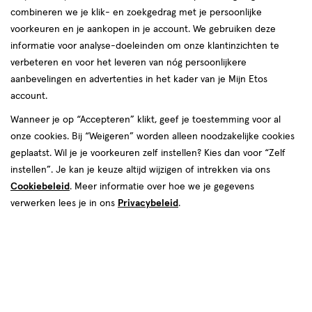
combineren we je klik- en zoekgedrag met je persoonlijke
Zo is het goed voor je gezichtsvermogen, helpt
voorkeuren en je aankopen in je account. We gebruiken deze
het bij het gezond houden van je huid en
informatie voor analyse-doeleinden om onze klantinzichten te
ondersteunt het je immuunsysteem. Daarnaast
verbeteren en voor het leveren van nóg persoonlijkere
draagt het bij aan het behoud van sterke botten
aanbevelingen en advertenties in het kader van je Mijn Etos
én is het ook nog eens goed voor je geheugen.
account.
Benieuwd waar zink in zit en wat het precies
Wanneer je op “Accepteren” klikt, geef je toestemming voor al
doet? We leggen het je uit in dit artikel!
onze cookies. Bij “Weigeren” worden alleen noodzakelijke cookies
geplaatst. Wil je je voorkeuren zelf instellen? Kies dan voor “Zelf
instellen”. Je kan je keuze altijd wijzigen of intrekken via ons
Cookiebeleid
. Meer informatie over hoe we je gegevens
verwerken lees je in ons
Privacybeleid
.