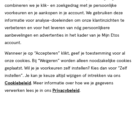
combineren we je klik- en zoekgedrag met je persoonlijke
het te pijnlijk om hem op te rapen en ook in de
voorkeuren en je aankopen in je account. We gebruiken deze
auto naar je werk kan je geen comfortabele
informatie voor analyse-doeleinden om onze klantinzichten te
houding vinden. Rugpijn kan je dagelijks leven
verbeteren en voor het leveren van nóg persoonlijkere
behoorlijk in de weg zitten! Hoe kom je aan die
aanbevelingen en advertenties in het kader van je Mijn Etos
pijn? En wat kan je doen bij rugpijn? Wij hebben
account.
het voor je op een rij gezet.
Wanneer je op “Accepteren” klikt, geef je toestemming voor al
onze cookies. Bij “Weigeren” worden alleen noodzakelijke cookies
geplaatst. Wil je je voorkeuren zelf instellen? Kies dan voor “Zelf
instellen”. Je kan je keuze altijd wijzigen of intrekken via ons
Cookiebeleid
. Meer informatie over hoe we je gegevens
verwerken lees je in ons
Privacybeleid
.