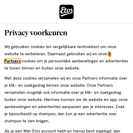
ga
Voor 22:00 uur besteld,
morgen in huis
naar
de
Menu
hoofd
Zoeken
Privacy voorkeuren
content
›
›
ga
Interactie
naar
Wij gebruiken cookies (en vergelijkbare technieken) om onze
Zóóómerdeals bij Etos!
Shop nu
met
de
website te verbeteren. Daarnaast gebruiken wij en onze
8
dit
zoekbalk
Partners
cookies om je persoonlijke aanbevelingen en advertenties
ers
Weleda
Je
Pijn
veld
ga
te tonen binnen en buiten onze website.
bent
Rugpijn
opent
naar
hier:
Met deze cookies verzamelen wij en onze Partners informatie over
een
de
je klik- en zoekgedrag binnen onze website. Onze Partners
volledig
footer
verzamelen mogelijk ook informatie over je klik- en zoekgedrag
venster
buiten onze website. Hiermee kunnen we de website en app, onze
met
Etos
aanbevelingen en advertenties aanpassen aan je interesses. Zoek
geavanceerde
Laatste update
26 maart 2025
je bijvoorbeeld op shampoo, dan kun je een advertentie over
zoekopties
shampoo te zien krijgen.
De wekker gaat en oef, je komt bijna je bed niet
Als je een Mijn Etos account hebt en hierop bent ingelogd, dan
uit. Als je de fles shampoo laat vallen, vind je